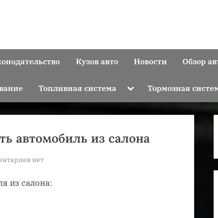
конодательство
Кузов авто
Новости
Обзор ав
Toggle
вание
Топливная система
Тормозная систе
sub-
menu
ть автомобиль из салона
к
ентариев
нет
записи
я из салона:
Как
правильно
оформить