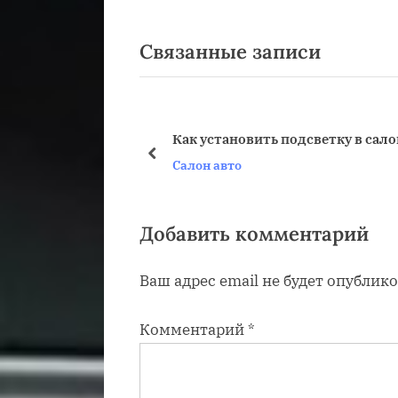
по
е
Связанные записи
д
записям
ы
д
у
Как установить подсветку в сал
щ
пред
Салон авто
а
я
з
Добавить комментарий
а
Ваш адрес email не будет опублико
п
и
Комментарий
*
с
ь
: