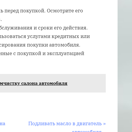
ь перед покупкой. Осмотрите его
.
бслуживания и сроки его действия.
ьзоваться услугами кредитных или
сирования покупки автомобиля.
нные с покупкой и эксплуатацией
имчистку салона автомобиля
С
на
Подливать масло в двигатель
л
автомобиля