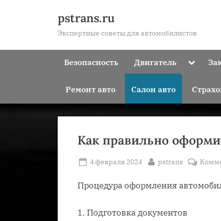
Skip
pstrans.ru
to
Экспертные советы для автомобилистов
content
Toggle
Безопасность
Двигатель
За
sub-
menu
Ремонт авто
Салон авто
Страхо
Как правильно оформи
Posted
By
4 февраля 2024
pstrans
Комм
on
Процедура оформления автомобил
1. Подготовка документов