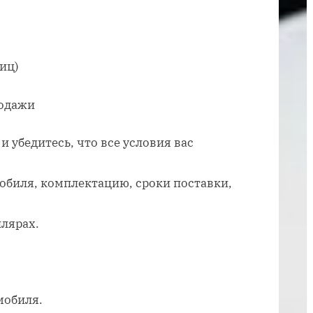
автомобиль
из
салона
иц)
родажи
 убедитесь, что все условия вас
обиля, комплектацию, сроки поставки,
лярах.
мобиля.