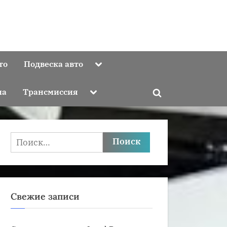
Toggle
то
Подвеска авто
sub-
menu
Toggle
ма
Трансмиссия
Toggle
sub-
menu
search
form
Найти:
Свежие записи