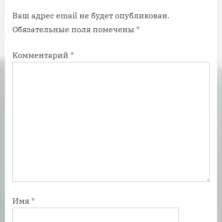
п
п
Ваш адрес email не будет опубликован.
и
и
Обязательные поля помечены
*
с
с
ь
ь
Комментарий
*
:
:
Имя
*