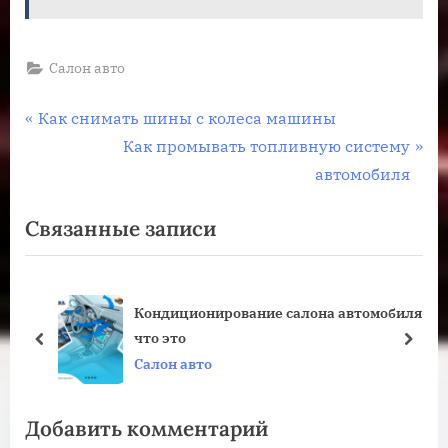
Салон авто
Навигация
П
Как снимать шины с колеса машины
р
С
Как промывать топливную систему
по
е
л
автомобиля
записям
д
е
Связанные записи
ы
д
д
у
у
ю
Кондиционирование салона автомобиля
щ
щ
что это
а
а
пред
дале
Салон авто
я
я
з
з
Добавить комментарий
а
а