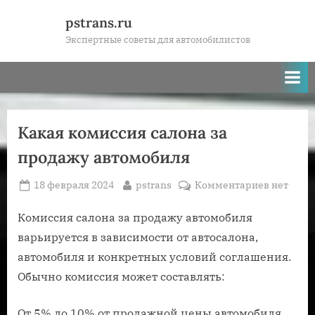
Skip
pstrans.ru
to
Экспертные советы для автомобилистов
content
Какая комиссия салона за
продажу автомобиля
Posted
By
к
18 февраля 2024
pstrans
Комментариев
нет
on
записи
Какая
Комиссия салона за продажу автомобиля
комисси
варьируется в зависимости от автосалона,
салона
автомобиля и конкретных условий соглашения.
за
Обычно комиссия может составлять:
продажу
автомоб
От 5% до 10% от продажной цены автомобиля