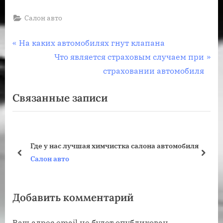
Салон авто
Навигация
П
На каких автомобилях гнут клапана
р
С
Что является страховым случаем при
по
е
л
страховании автомобиля
записям
д
е
Связанные записи
ы
д
д
у
у
ю
щ
щ
Где у нас лучшая химчистка салона автомобиля
а
а
пред
дале
Салон авто
я
я
з
з
Добавить комментарий
а
а
п
п
Ваш адрес email не будет опубликован.