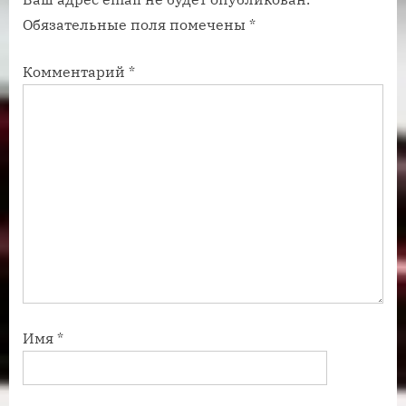
и
и
Обязательные поля помечены
*
с
с
ь
ь
Комментарий
*
:
:
Имя
*