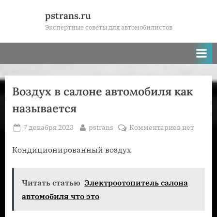
Skip
pstrans.ru
to
Экспертные советы для автомобилистов
content
Воздух в салоне автомобиля как
называется
Posted
By
к
7 декабря 2023
pstrans
Комментариев
нет
on
записи
Воздух
Кондиционированный воздух
в
салоне
Читать статью
Электроотопитель салона
автомобил
как
автомобиля что это
называетс