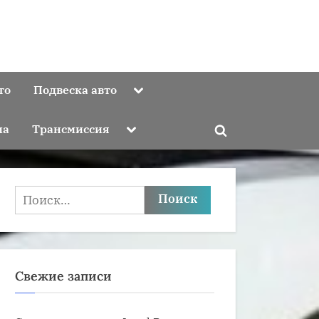
Toggle
то
Подвеска авто
sub-
menu
Toggle
ма
Трансмиссия
Toggle
sub-
menu
search
form
Найти:
Свежие записи