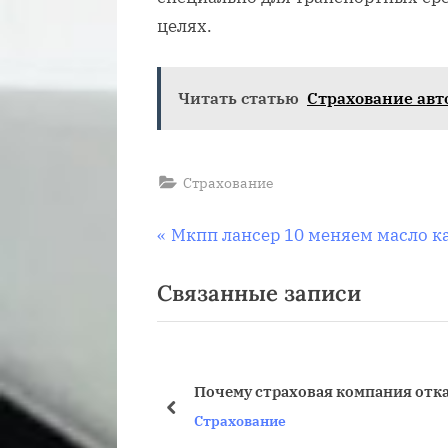
целях.
Читать статью
Страхование авт
Страхование
Навигация
П
Мкпп лансер 10 меняем масло к
р
по
Связанные записи
е
д
записям
ы
д
Почему страховая компания отк
у
пред
Страхование
щ