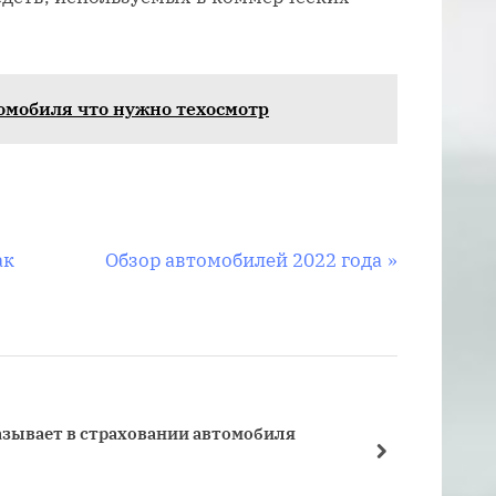
омобиля что нужно техосмотр
С
ак
Обзор автомобилей 2022 года
л
е
д
у
ю
азывает в страховании автомобиля
Страхо
щ
далее
Страхо
а