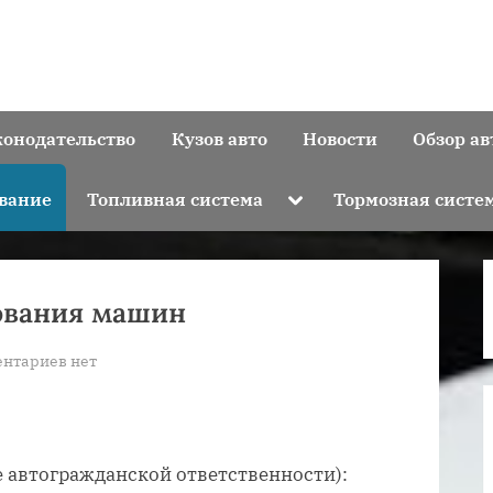
конодательство
Кузов авто
Новости
Обзор ав
Toggle
вание
Топливная система
Тормозная систе
sub-
menu
хования машин
к
нтариев
нет
записи
Какие
есть
виды
 автогражданской ответственности):