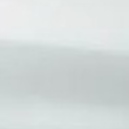
вание лизинговых автомобилей что это
вание