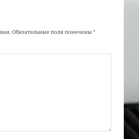
я
з
а
ван.
Обязательные поля помечены
*
п
и
с
ь
: