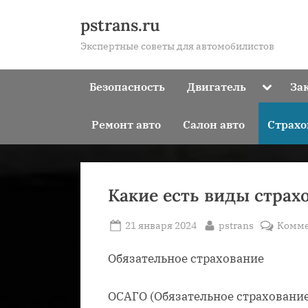
Skip
pstrans.ru
to
Экспертные советы для автомобилистов
content
Toggle
Безопасность
Двигатель
За
sub-
menu
Ремонт авто
Салон авто
Страхо
Какие есть виды стра
Posted
By
21 января 2024
pstrans
Комме
on
Обязательное страхование
ОСАГО (Обязательное страхование