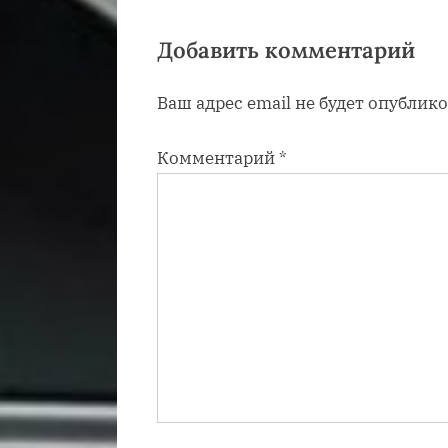
а
я
Добавить комментарий
з
Ваш адрес email не будет опублико
а
п
Комментарий
*
и
с
ь
: