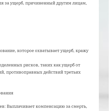
страхования
ля за ущерб, причиненный другим лицам,
машин
ование, которое охватывает ущерб, кражу
еделенных рисков, таких как ущерб от
ий, противоправных действий третьих
ования
ев: Выплачивает компенсацию за смерть,