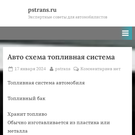
Skip
pstrans.ru
to
Экспертные советы для автомобилистов
content
Авто схема топливная система
Posted
By
к
17 января 2024
pstrans
Комментариев
нет
on
записи
Авто
Топливная система автомобиля
схема
топливная
Топливный бак
система
Хранит топливо
Обычно изготавливается из пластика или
металла