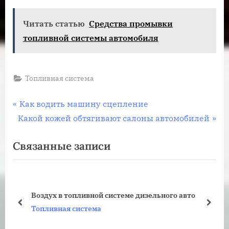
Читать статью
Средства промывки
топливной системы автомобиля
Топливная система
Навигация
П
Как водить машину сцепление
С
р
Какой кожей обтягивают салоны автомобилей
по
л
е
Связанные записи
записям
е
д
д
ы
у
д
ю
у
Воздух в топливной системе дизельного авто
щ
щ
пред
дале
Топливная система
а
а