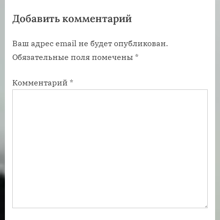
я
я
Добавить комментарий
з
з
а
а
Ваш адрес email не будет опубликован.
п
п
Обязательные поля помечены
*
и
и
с
с
Комментарий
*
ь
ь
:
: