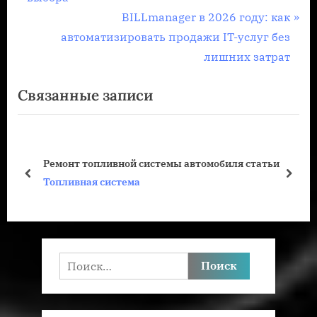
по
е
С
BILLmanager в 2026 году: как
записям
д
л
автоматизировать продажи IT-услуг без
ы
е
лишних затрат
д
д
Связанные записи
у
у
щ
ю
а
щ
я
а
Ремонт топливной системы автомобиля статьи
з
я
пред
дале
Топливная система
а
з
п
а
и
п
с
и
Найти:
ь
с
:
ь
: