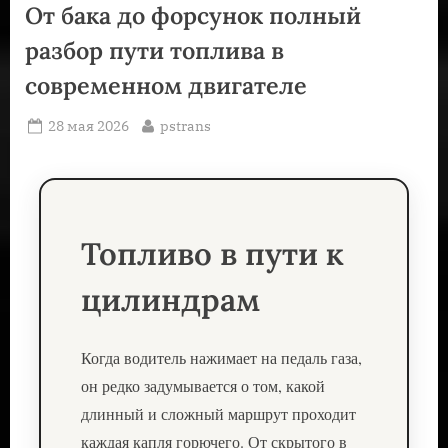
От бака до форсунок полный
разбор пути топлива в
современном двигателе
Posted
By
28 мая 2026
pstrans
on
Топливо в пути к
цилиндрам
Когда водитель нажимает на педаль газа,
он редко задумывается о том, какой
длинный и сложный маршрут проходит
каждая капля горючего. От скрытого в