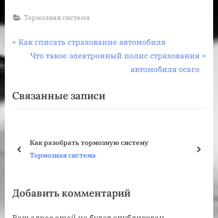
Тормозная система
Навигация
П
Как списать страхование автомобиля
р
С
Что такое электронный полис страхования
по
е
л
автомобиля осаго
записям
д
е
Связанные записи
ы
д
д
у
у
ю
щ
щ
Как разобрать тормозную систему
а
а
пред
дале
Тормозная система
я
я
з
з
Добавить комментарий
а
а
п
п
Ваш адрес email не будет опубликован.