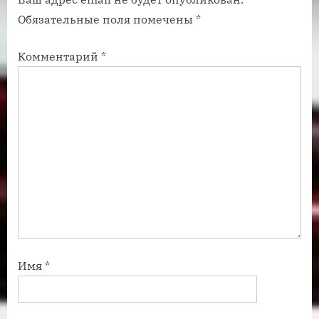
и
и
Обязательные поля помечены
*
с
с
ь
ь
Комментарий
*
:
:
Имя
*