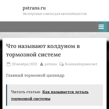
Skip
pstrans.ru
to
Экспертные советы для автомобилистов
content
Что называют колдуном в
тормозной системе
Posted
By
к
28 ноября 2023
pstrans
Комментариев
нет
on
записи
Что
Главный тормозной цилиндр
называют
колдуном
Читать статью
Как называется деталь
в
тормозной
тормозной системы
системе