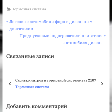
Тормозная система
Навигация
П
Легковые автомобили форд с дизельным
р
двигателем
по
е
С
Предпусковые подогреватели двигателя
записям
д
л
автомобиля дизель
ы
е
Связанные записи
д
д
у
у
щ
ю
а
щ
Сколько литров в тормозной системе ваз 2107
я
а
пред
дале
Тормозная система
з
я
а
з
Добавить комментарий
п
а