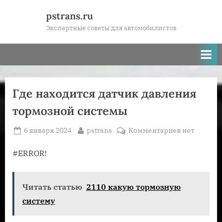
Skip
pstrans.ru
to
Экспертные советы для автомобилистов
content
Где находится датчик давления
тормозной системы
Posted
By
к
6 января 2024
pstrans
Комментариев
нет
on
записи
Где
#ERROR!
находится
датчик
Читать статью
2110 какую тормозную
давления
тормозной
систему
системы