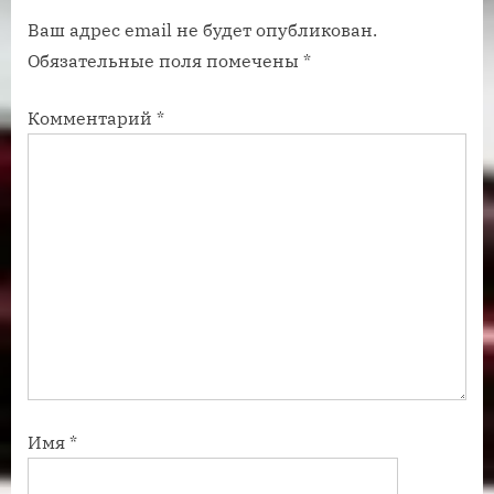
и
п
Ваш адрес email не будет опубликован.
с
и
Обязательные поля помечены
*
ь
с
:
ь
Комментарий
*
:
Имя
*