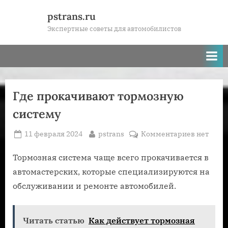
Skip
pstrans.ru
to
Экспертные советы для автомобилистов
content
Где прокачивают тормозную
систему
Posted
By
к
11 февраля 2024
pstrans
Комментариев
нет
on
записи
Где
Тормозная система чаще всего прокачивается в
прокачи
автомастерских, которые специализируются на
тормозн
обслуживании и ремонте автомобилей.
систему
Читать статью
Как действует тормозная