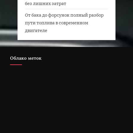
без лишних затрат
От бака до форсунок полный разбор
пути топлива в современном
двигателе
Облако меток