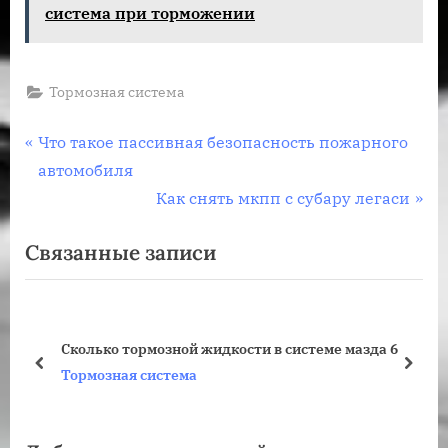
система при торможении
Тормозная система
Навигация
П
Что такое пассивная безопасность пожарного
р
автомобиля
по
е
С
Как снять мкпп с субару легаси
записям
д
л
Связанные записи
ы
е
д
д
у
у
щ
ю
Сколько тормозной жидкости в системе мазда 6
а
щ
пред
дале
Тормозная система
я
а
з
я