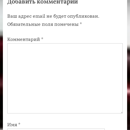
Добавить комментарий
а
з
п
а
Ваш адрес email не будет опубликован.
и
п
Обязательные поля помечены
*
с
и
ь
с
Комментарий
*
:
ь
:
Имя
*