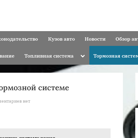
конодательство
Кузов авто
Новости
Обзор ав
Toggle
вание
Топливная система
Тормозная систе
sub-
menu
тормозной системе
к
ментариев
нет
записи
Как
выявить
воздух
рмозную систему камаз