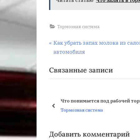
Тормозная система
Навигация
П
Как убрать запах молока из сало
р
автомобиля
по
е
Связанные записи
д
записям
ы
д
у
Что понимается под рабочей то
щ
пред
Тормозная система
а
я
з
Добавить комментарий