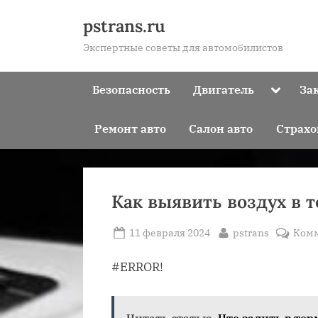
Skip
pstrans.ru
to
Экспертные советы для автомобилистов
content
Toggle
Безопасность
Двигатель
За
sub-
menu
Ремонт авто
Салон авто
Страхо
Как выявить воздух в 
Posted
By
11 февраля 2024
pstrans
Ком
on
#ERROR!
Читать статью
Что залить в то