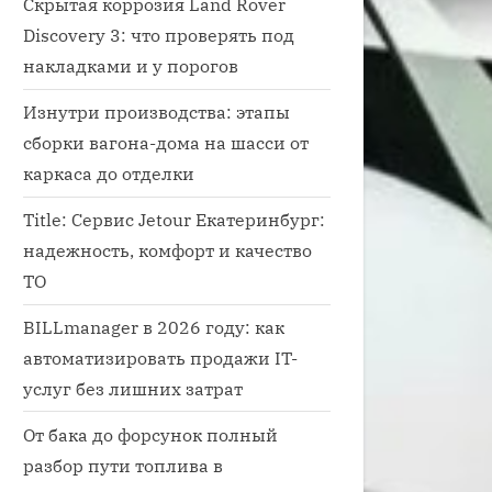
Скрытая коррозия Land Rover
Discovery 3: что проверять под
накладками и у порогов
Изнутри производства: этапы
сборки вагона-дома на шасси от
каркаса до отделки
Title: Сервис Jetour Екатеринбург:
надежность, комфорт и качество
ТО
BILLmanager в 2026 году: как
ить тормозную жидкость из системы сцепления
автоматизировать продажи IT-
ная система
услуг без лишних затрат
От бака до форсунок полный
разбор пути топлива в