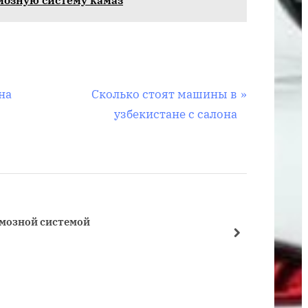
в
тормозной
системе
С
на
Сколько стоят машины в
л
узбекистане с салона
е
д
у
ю
щ
рмозной системой
Как сл
а
далее
Тормоз
я
з
а