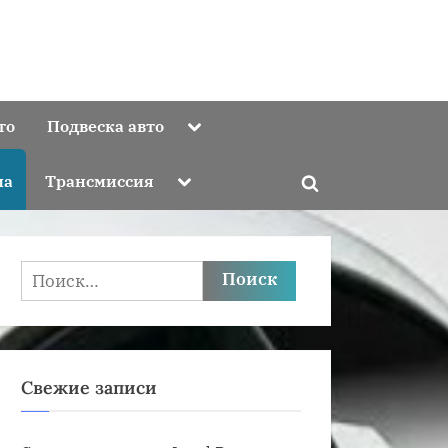
Toggle
то
Подвеска авто
sub-
menu
Toggle
ма
Трансмиссия
Toggle
sub-
menu
search
form
Найти:
Свежие записи