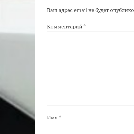
а
Ваш адрес email не будет опублико
п
и
Комментарий
*
с
ь
:
Имя
*