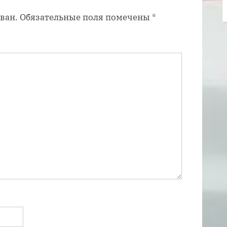
п
ван.
Обязательные поля помечены
*
и
с
ь
: