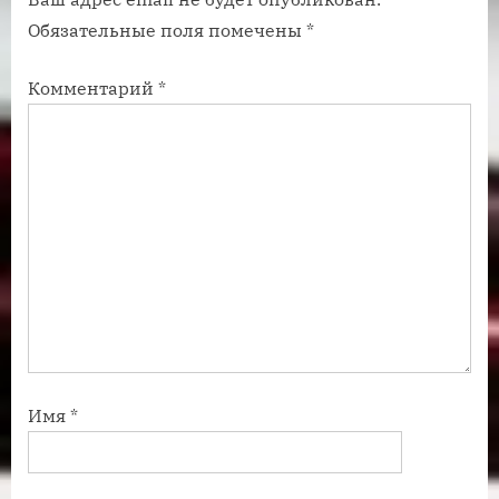
п
п
Обязательные поля помечены
*
и
и
с
с
Комментарий
*
ь
ь
:
:
Имя
*