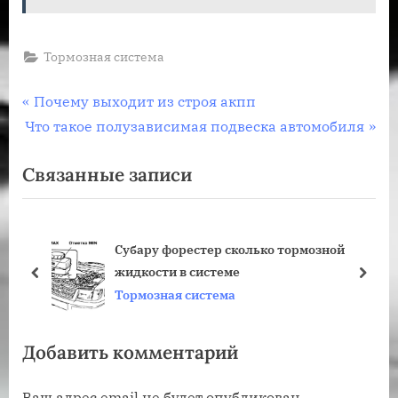
Тормозная система
Навигация
П
Почему выходит из строя акпп
С
р
Что такое полузависимая подвеска автомобиля
по
л
е
Связанные записи
записям
е
д
д
ы
у
д
Субару форестер сколько тормозной
ю
у
жидкости в системе
щ
щ
пред
дале
Тормозная система
а
а
я
я
Добавить комментарий
з
з
а
а
Ваш адрес email не будет опубликован.