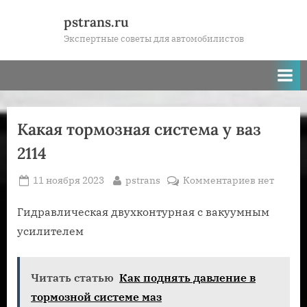
Skip
pstrans.ru
to
Экспертные советы для автомобилистов
content
Какая тормозная система у ваз
2114
Posted
By
к
11 ноября 2023
pstrans
Комментариев
нет
on
записи
Какая
Гидравлическая двухконтурная с вакуумным
тормозная
усилителем
система
у
ваз
Читать статью
Как поднять давление в
2114
тормозной системе маз