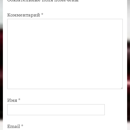
и
и
с
с
Комментарий
*
ь
ь
:
:
Имя
*
Email
*