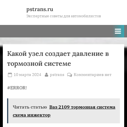
Skip
pstrans.ru
to
Экспертные советы для автомобилистов
content
Какой узел создает давление в
тормозной системе
Posted
By
к
10 марта 2024
pstrans
Комментариев
нет
on
записи
Какой
#ERROR!
узел
создает
Читать статью
Ваз 2109 тормозная система
давление
в
схема инжектор
тормозной
системе