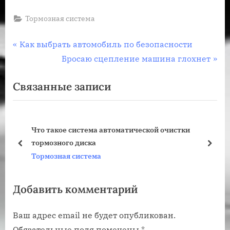
Тормозная система
Навигация
П
Как выбрать автомобиль по безопасности
р
С
Бросаю сцепление машина глохнет
по
е
л
Связанные записи
записям
д
е
ы
д
д
у
Что такое система автоматической очистки
у
ю
тормозного диска
щ
щ
пред
дале
Тормозная система
а
а
я
я
Добавить комментарий
з
з
а
а
Ваш адрес email не будет опубликован.
п
п
Обязательные поля помечены
*