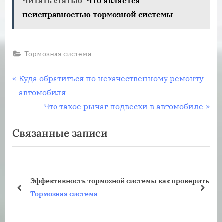
Читать статью
Что является
неисправностью тормозной системы
Тормозная система
Навигация
П
Куда обратиться по некачественному ремонту
р
автомобиля
по
е
С
Что такое рычаг подвески в автомобиле
записям
д
л
Связанные записи
ы
е
д
д
у
у
щ
ю
Эффективность тормозной системы как проверить
а
щ
пред
дале
Тормозная система
я
а
з
я