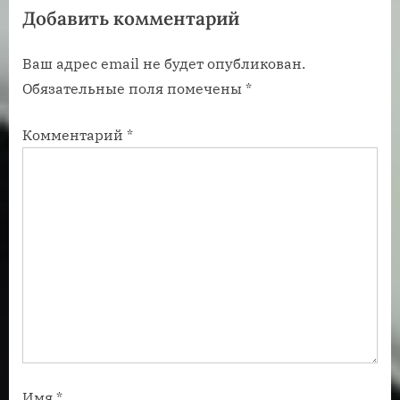
Добавить комментарий
а
з
п
а
Ваш адрес email не будет опубликован.
и
п
Обязательные поля помечены
*
с
и
ь
с
Комментарий
*
:
ь
:
Имя
*