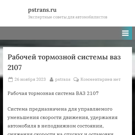
Skip
pstrans.ru
to
Экспертные советы для автомобилистов
content
Рабочей тормозной системы ваз
2107
Posted
By
к
26 ноября 2023
pstrans
Комментариев
нет
on
записи
Рабочей
Рабочая тормозная система ВАЗ 2107
тормозной
системы
Система предназначена для управляемого
ваз
уменьшения скорости движения, удержания
2107
автомобиля в неподвижном состоянии,
снижения скорости на спусках и остановки