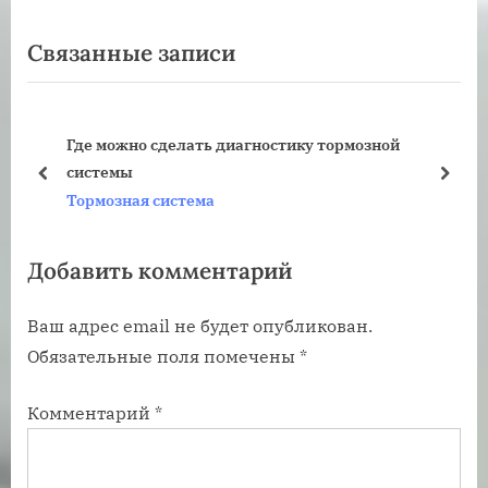
ы
е
Связанные записи
д
д
у
у
щ
ю
Где можно сделать диагностику тормозной
а
щ
системы
я
а
пред
дале
Тормозная система
з
я
а
з
Добавить комментарий
п
а
и
п
Ваш адрес email не будет опубликован.
с
и
Обязательные поля помечены
*
ь
с
:
ь
Комментарий
*
: