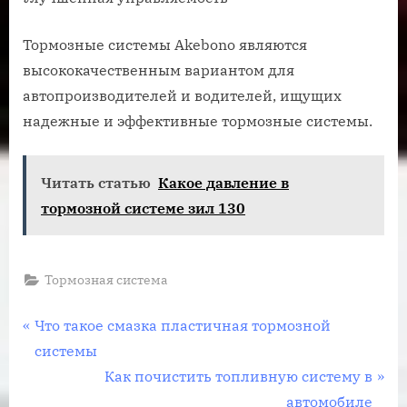
Тормозные системы Akebono являются
высококачественным вариантом для
автопроизводителей и водителей, ищущих
надежные и эффективные тормозные системы.
Читать статью
Какое давление в
тормозной системе зил 130
Тормозная система
Навигация
П
Что такое смазка пластичная тормозной
р
системы
по
е
С
Как почистить топливную систему в
записям
д
л
автомобиле