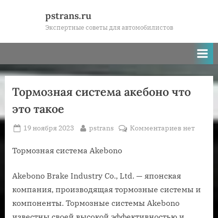
Skip
pstrans.ru
to
Экспертные советы для автомобилистов
content
Тормозная система акебоно что
это такое
Posted
By
к
19 ноября 2023
pstrans
Комментариев
нет
on
записи
Тормозная
Тормозная система Akebono
система
акебоно
Akebono Brake Industry Co., Ltd. — японская
что
компания, производящая тормозные системы и
это
компоненты. Тормозные системы Akebono
такое
известны своей высокой эффективностью и