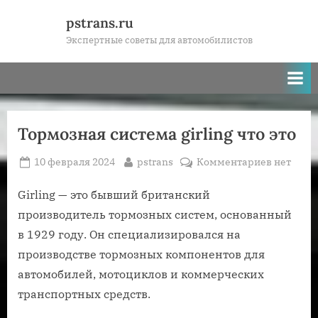
Skip
pstrans.ru
to
Экспертные советы для автомобилистов
content
Тормозная система girling что это
Posted
By
к
10 февраля 2024
pstrans
Комментариев
нет
on
записи
Тормозн
Girling — это бывший британский
система
производитель тормозных систем, основанный
girling
в 1929 году. Он специализировался на
что
производстве тормозных компонентов для
это
автомобилей, мотоциклов и коммерческих
транспортных средств.