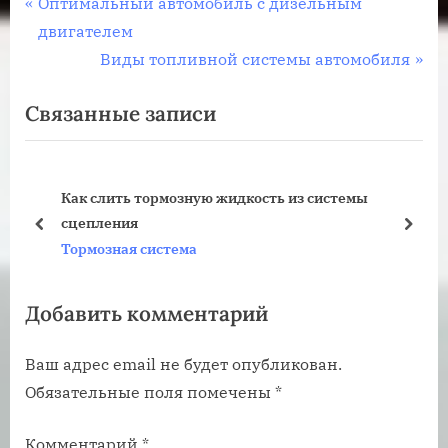
Навигация
П
Оптимальный автомобиль с дизельным
р
двигателем
по
е
С
Виды топливной системы автомобиля
записям
д
л
Связанные записи
ы
е
д
д
у
у
Как слить тормозную жидкость из системы
щ
ю
сцепления
а
щ
пред
дале
Тормозная система
я
а
з
я
Добавить комментарий
а
з
п
а
Ваш адрес email не будет опубликован.
и
п
Обязательные поля помечены
*
с
и
ь
с
Комментарий
*