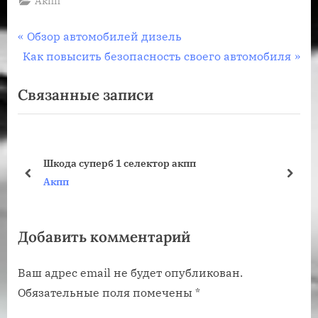
Акпп
Навигация
П
Обзор автомобилей дизель
С
р
Как повысить безопасность своего автомобиля
по
л
е
Связанные записи
записям
е
д
д
ы
у
д
ю
у
Шкода суперб 1 селектор акпп
щ
щ
пред
дале
Акпп
а
а
я
я
Добавить комментарий
з
з
а
а
Ваш адрес email не будет опубликован.
п
п
Обязательные поля помечены
*
и
и
с
с