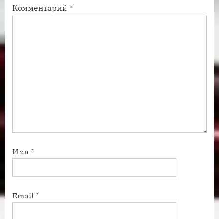
Комментарий
*
ь
ь
:
:
Имя
*
Email
*