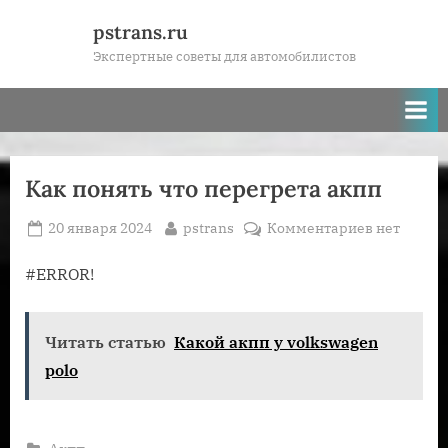
Skip
pstrans.ru
to
Экспертные советы для автомобилистов
content
Как понять что перегрета акпп
Posted
By
к
20 января 2024
pstrans
Комментариев
нет
on
записи
Как
#ERROR!
понять
что
Читать статью
Какой акпп у volkswagen
перегрета
акпп
polo