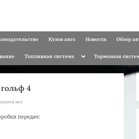
конодательство
Кузов авто
Новости
Обзор ав
Toggle
вание
Топливная система
Тормозная систе
sub-
menu
 гольф 4
к
тариев
нет
записи
робки передач:
Какие
коробки
автомат