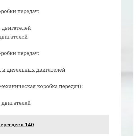
гольф
4
робки передач:
х двигателей
 двигателей
робки передач:
х и дизельных двигателей
механическая коробка передач):
х двигателей
ерседес а 140