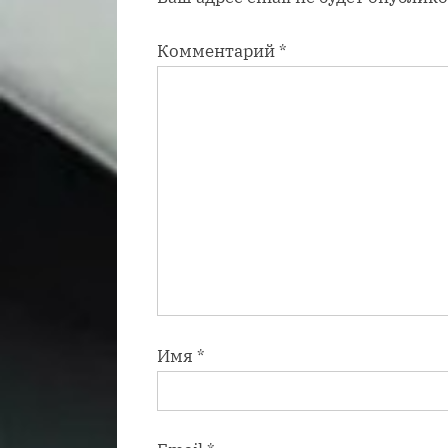
и
Комментарий
*
с
ь
:
Имя
*