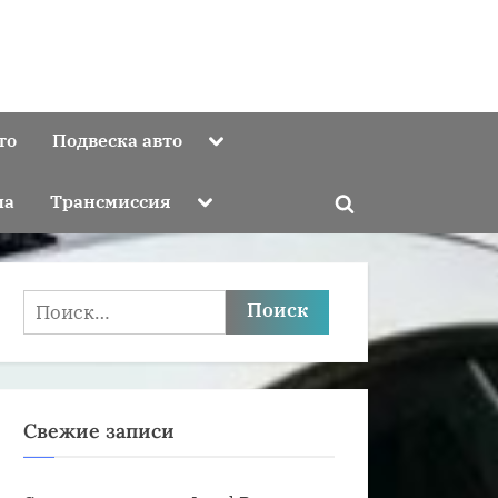
Toggle
то
Подвеска авто
sub-
menu
Toggle
ма
Трансмиссия
Toggle
sub-
menu
search
form
Найти:
Свежие записи