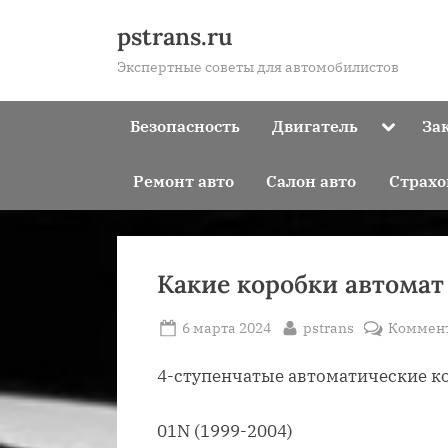
Skip
pstrans.ru
to
Экспертные советы для автомобилистов
content
Toggle
Безопасность
Двигатель
За
sub-
menu
Ремонт авто
Салон авто
Страхо
Какие коробки автомат
Posted
By
6 марта 2024
pstrans
Коммен
on
4-ступенчатые автоматические ко
01N (1999-2004)