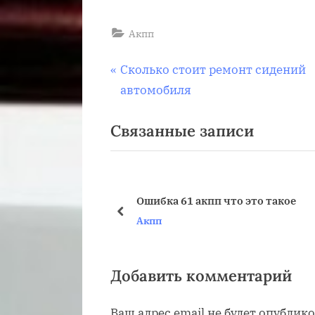
Акпп
Навигация
П
Сколько стоит ремонт сидений
р
автомобиля
по
е
Связанные записи
д
записям
ы
д
у
Ошибка 61 акпп что это такое
щ
пред
Акпп
а
я
з
Добавить комментарий
а
Ваш адрес email не будет опублико
п