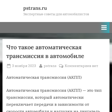
Skip
pstrans.ru
to
Экспертные советы для автомобилистов
content
Что такое автоматическая
трансмиссия в автомобиле
Posted
By
к
3 ноября 2023
pstrans
Комментариев
нет
on
записи
Что
Автоматическая трансмиссия (АКПП)
такое
автоматиче
Автоматическая трансмиссия (АКПП) — это тип
трансмисси
трансмиссии, который автоматически
в
переключает передачи в зависимости от
автомобиле
скорости автомобиля и нагрузки на двигатель.