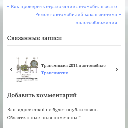
Навигация
П
Как проверить страхование автомобиля осаго
р
С
Ремонт автомобилей какая система
по
е
л
налогообложения
записям
д
е
Связанные записи
ы
д
д
у
у
ю
щ
щ
Трансмиссия 2011 в автомобиле
а
а
пред
дале
Трансмиссия
я
я
з
з
Добавить комментарий
а
а
п
п
Ваш адрес email не будет опубликован.
и
и
Обязательные поля помечены
*
с
с
ь
ь