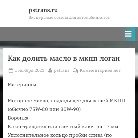
Skip
pstrans.ru
to
Экспертные советы для автомобилистов
content
Как долить масло в мкпп логан
Posted
By
к
1 ноября 2023
pstrans
Комментариев
нет
on
записи
Как
Материалы:
долить
масло
Моторное масло, подходящее для вашей МКПП
в
(обычно 75W-80 или 80W-90)
мкпп
Воронка
логан
Ключ-трещотка или гаечный ключ на 17 мм
Уплотнительное кольцо пробки слива (по