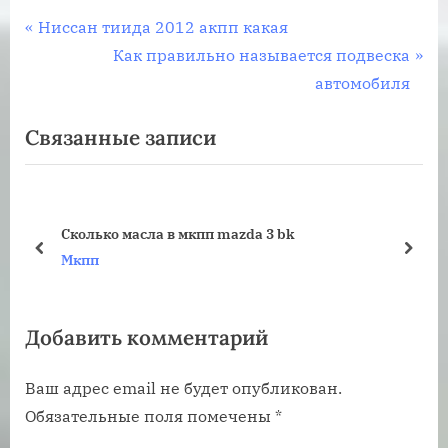
Навигация
П
Ниссан тиида 2012 акпп какая
р
С
Как правильно называется подвеска
по
е
л
автомобиля
записям
д
е
Связанные записи
ы
д
д
у
у
ю
щ
щ
Сколько масла в мкпп mazda 3 bk
а
а
пред
дале
Мкпп
я
я
з
з
Добавить комментарий
а
а
п
п
Ваш адрес email не будет опубликован.
и
и
Обязательные поля помечены
*
с
с
ь
ь