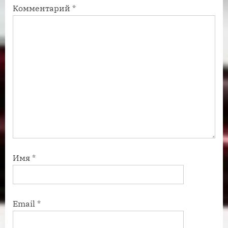
Комментарий
*
ь
ь
:
:
Имя
*
Email
*