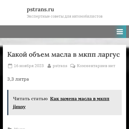
Skip
pstrans.ru
to
Экспертные советы для автомобилистов
content
Какой объем масла в мкпп ларгус
Posted
By
к
16 ноября 2023
pstrans
Комментариев
нет
on
записи
Какой
3,3 литра
объем
масла
Читать статью
Как замена масла в мкпп
в
мкпп
jimny
ларгус