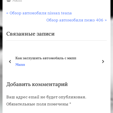
Мкпп
Навигация
П
Обзор автомобиля nissan teana
р
С
Обзор автомобиля пежо 406
по
е
л
Связанные записи
записям
д
е
ы
д
д
у
у
ю
Как заглушить автомобиль с мкпп
щ
щ
пред
дале
Мкпп
а
а
я
я
Добавить комментарий
з
з
а
а
Ваш адрес email не будет опубликован.
п
п
Обязательные поля помечены
*
и
и
с
с