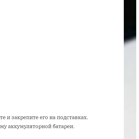
в
машине
е и закрепите его на подставках.
му аккумуляторной батареи.