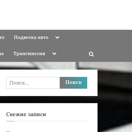
Toggle
то
Подвеска авто
sub-
menu
Toggle
ма
Трансмиссия
Toggle
sub-
menu
search
form
Найти:
Свежие записи