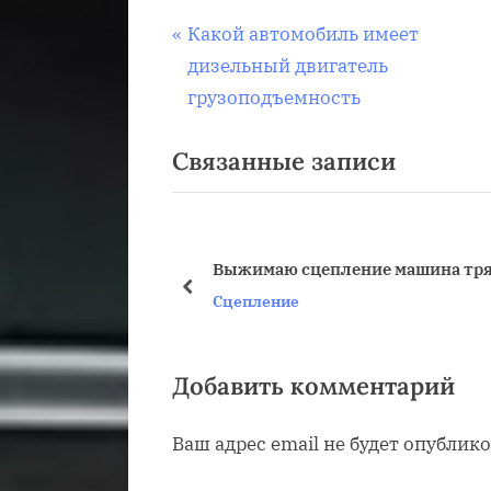
Навигация
П
Какой автомобиль имеет
р
дизельный двигатель
по
е
грузоподъемность
д
записям
Связанные записи
ы
д
у
щ
Выжимаю сцепление машина тря
а
пред
Сцепление
я
з
а
Добавить комментарий
п
Ваш адрес email не будет опублико
и
с