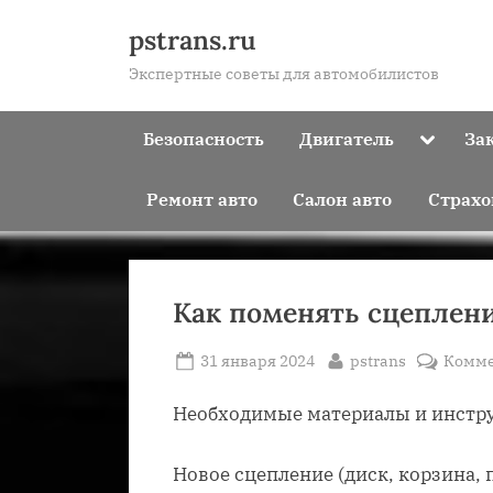
Skip
pstrans.ru
to
Экспертные советы для автомобилистов
content
Toggle
Безопасность
Двигатель
За
sub-
menu
Ремонт авто
Салон авто
Страхо
Как поменять сцеплен
Posted
By
31 января 2024
pstrans
Комме
on
Необходимые материалы и инстр
Новое сцепление (диск, корзина