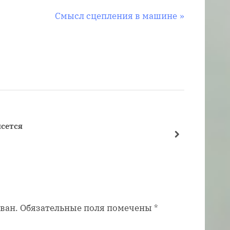
С
Смысл сцепления в машине
л
е
д
у
ю
щ
а
сется
Как уб
я
далее
Сцепл
з
а
п
и
ван.
Обязательные поля помечены
*
с
ь