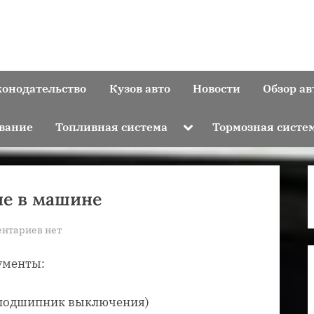
конодательство
Кузов авто
Новости
Обзор ав
Toggle
вание
Топливная система
Тормозная систе
sub-
menu
ие в машине
к
нтариев
нет
записи
ументы:
Как
поменять
сцепление
, подшипник выключения)