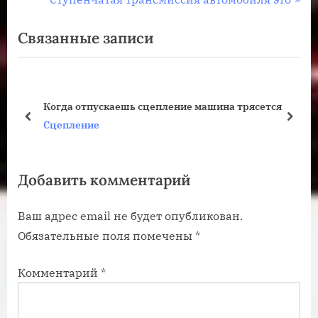
по
е
л
Связанные записи
записям
д
е
ы
д
д
у
у
ю
Когда отпускаешь сцепление машина трясется
щ
щ
пред
дале
Сцепление
а
а
я
я
Добавить комментарий
з
з
а
а
Ваш адрес email не будет опубликован.
п
п
Обязательные поля помечены
*
и
и
с
с
Комментарий
*
ь
ь
:
: