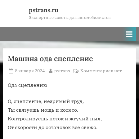
Skip
pstrans.ru
to
Экспертные советы для автомобилистов
content
Машина ода сцепление
Posted
By
к
5 января 2024
pstrans
Комментариев
нет
on
записи
Машина
Ода сцеплению
ода
сцепление
О, сцепление, незримый труд,
Ты связуешь мощь и колесо,
Контролируешь поток и жгучий пыл,
От скорости до остановок все свежо.