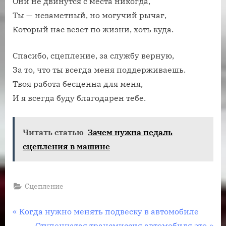
Они не двинутся с места никогда,
Ты — незаметный, но могучий рычаг,
Который нас везет по жизни, хоть куда.
Спасибо, сцепление, за службу верную,
За то, что ты всегда меня поддерживаешь.
Твоя работа бесценна для меня,
И я всегда буду благодарен тебе.
Читать статью
Зачем нужна педаль
сцепления в машине
Сцепление
Навигация
П
Когда нужно менять подвеску в автомобиле
р
С
Ступенчатая трансмиссия автомобиля это