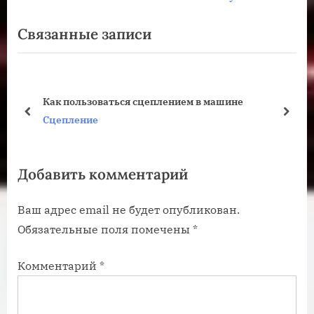
по
е
л
Связанные записи
записям
д
е
ы
д
д
у
у
ю
Как пользоваться сцеплением в машине
щ
щ
пред
дале
Сцепление
а
а
я
я
Добавить комментарий
з
з
а
а
Ваш адрес email не будет опубликован.
п
п
Обязательные поля помечены
*
и
и
с
с
Комментарий
*
ь
ь
:
: