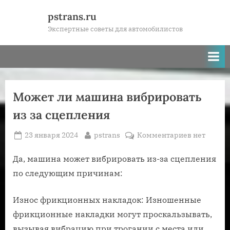
Skip
pstrans.ru
to
Экспертные советы для автомобилистов
content
Может ли машина вибрировать
из за сцепления
Posted
By
к
23 января 2024
pstrans
Комментариев
нет
on
записи
Может
Да, машина может вибрировать из-за сцепления
ли
по следующим причинам:
машина
вибрирова
Износ фрикционных накладок: Изношенные
из
фрикционные накладки могут проскальзывать,
за
вызывая вибрацию при трогании с места или
сцепления