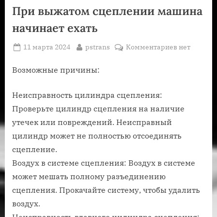
При выжатом сцеплении машина
начинает ехать
Posted
By
к
11 марта 2024
pstrans
Комментариев
нет
on
записи
При
Возможные причины:
выжатом
сцеплении
Неисправность цилиндра сцепления:
машина
Проверьте цилиндр сцепления на наличие
начинает
утечек или повреждений. Неисправный
ехать
цилиндр может не полностью отсоединять
сцепление.
Воздух в системе сцепления: Воздух в системе
может мешать полному разъединению
сцепления. Прокачайте систему, чтобы удалить
воздух.
Неисправность главного цилиндра сцепления: