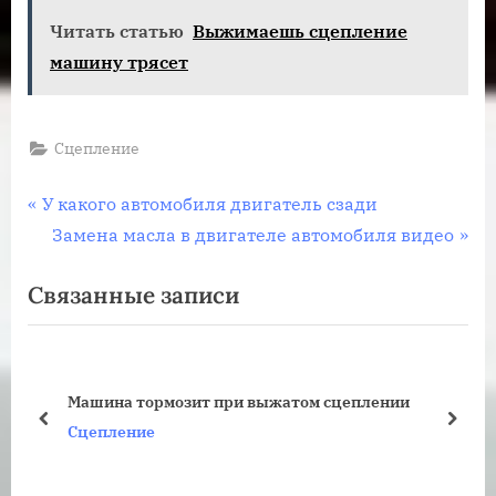
Читать статью
Выжимаешь сцепление
машину трясет
Сцепление
Навигация
П
У какого автомобиля двигатель сзади
р
С
Замена масла в двигателе автомобиля видео
по
е
л
Связанные записи
записям
д
е
ы
д
д
у
у
ю
Машина тормозит при выжатом сцеплении
щ
щ
пред
дале
Сцепление
а
а
я
я