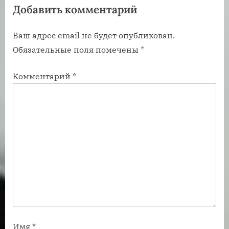
Добавить комментарий
з
з
а
а
Ваш адрес email не будет опубликован.
п
п
Обязательные поля помечены
*
и
и
с
с
Комментарий
*
ь
ь
:
:
Имя
*