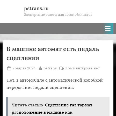
Skip
pstrans.ru
to
Экспертные советы для автомобилистов
content
В машине автомат есть педаль
сцепления
Posted
By
к
2 марта 2024
pstrans
Комментариев
нет
on
записи
В
Нет, в автомобиле с автоматической коробкой
машине
передач нет педали сцепления.
автомат
есть
педаль
Читать статью
Сцепление газ тормоз
сцепления
расположение в машине как