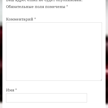
п
п
Обязательные поля помечены
*
и
и
с
с
Комментарий
*
ь
ь
:
:
Имя
*