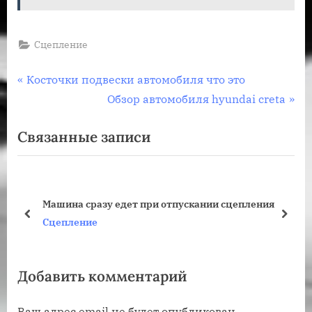
Сцепление
Навигация
П
Косточки подвески автомобиля что это
р
С
Обзор автомобиля hyundai creta
по
е
л
Связанные записи
записям
д
е
ы
д
д
у
у
ю
Машина сразу едет при отпускании сцепления
щ
щ
пред
дале
Сцепление
а
а
я
я
Добавить комментарий
з
з
а
а
Ваш адрес email не будет опубликован.