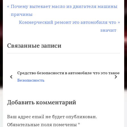
Навигация
П
Почему вытекает масло из двигателя машины
р
причины
по
е
С
Коммерческий ремонт это автомобиля что
записям
д
л
значит
ы
е
Связанные записи
д
д
у
у
щ
ю
а
щ
Средство безопасности в автомобиле что это такое
я
а
пред
дале
Безопасность
з
я
а
з
Добавить комментарий
п
а
и
п
Ваш адрес email не будет опубликован.
с
и
Обязательные поля помечены
*
ь
с