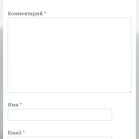
:
ь
Комментарий
*
:
Имя
*
Email
*