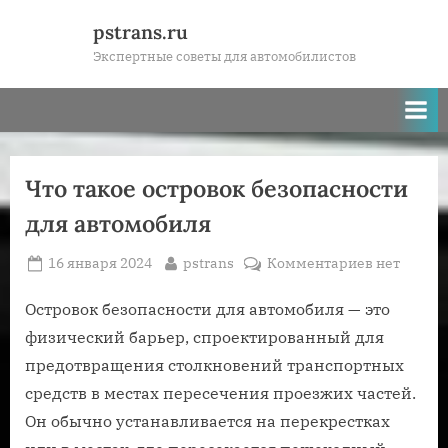
Skip
pstrans.ru
to
Экспертные советы для автомобилистов
content
Что такое островок безопасности
для автомобиля
Posted
By
к
16 января 2024
pstrans
Комментариев
нет
on
записи
Что
Островок безопасности для автомобиля — это
такое
физический барьер, спроектированный для
островок
предотвращения столкновений транспортных
безопасно
средств в местах пересечения проезжих частей.
для
Он обычно устанавливается на перекрестках
автомобил