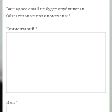
п
а
Ваш адрес email не будет опубликован.
и
п
Обязательные поля помечены
*
с
и
ь
с
Комментарий
*
:
ь
:
Имя
*