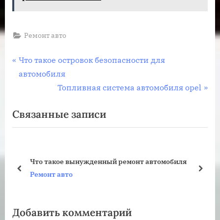
Ремонт авто
Навигация
П
Что такое островок безопасности для
р
автомобиля
по
е
С
Топливная система автомобиля opel
записям
д
л
Связанные записи
ы
е
д
д
у
у
щ
ю
Что такое вынужденный ремонт автомобиля
а
щ
пред
дале
Ремонт авто
я
а
з
я
Добавить комментарий
а
з