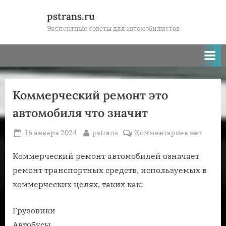
Skip
pstrans.ru
to
Экспертные советы для автомобилистов
content
Коммерческий ремонт это
автомобиля что значит
Posted
By
к
16 января 2024
pstrans
Комментариев
нет
on
записи
Коммерче
Коммерческий ремонт автомобилей означает
ремонт
ремонт транспортных средств, используемых в
это
коммерческих целях, таких как:
автомобил
что
Грузовики
значит
Автобусы