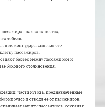
внутренняя
пассивная
безопасность
автомобиля
пассажиров на своих местах,
втомобиля.
я в момент удара, смягчая его
 клетку пассажиров.
создают барьер между пассажиром и
чае бокового столкновения.
мации: части кузова, предназначенные
еформируясь и отводя ее от пассажиров.
еспечивает защиту пассажиров, сохраняя