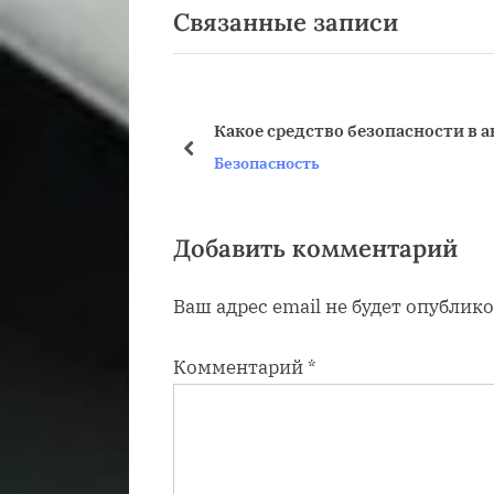
Связанные записи
д
записям
ы
д
у
Какое средство безопасности в 
щ
пред
Безопасность
а
я
з
Добавить комментарий
а
Ваш адрес email не будет опублико
п
и
Комментарий
*
с
ь
: