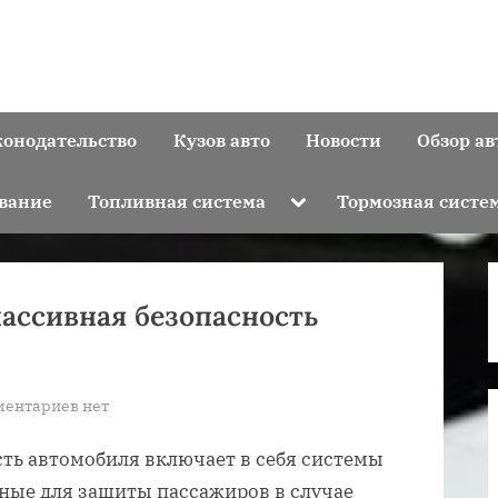
конодательство
Кузов авто
Новости
Обзор ав
Toggle
вание
Топливная система
Тормозная систе
sub-
menu
пассивная безопасность
к
ментариев
нет
записи
ть автомобиля включает в себя системы
Что
такое
ные для защиты пассажиров в случае