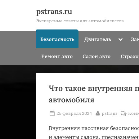
Skip
pstrans.ru
to
Экспертные советы для автомобилистов
content
Toggle
Безопасность
Двигатель
За
sub-
menu
Ремонт авто
Салон авто
Страхо
Что такое внутренняя 
автомобиля
Posted
By
25 февраля 2024
pstrans
Ком
on
Внутренняя пассивная безопаснос
и элементы салона, предназначен