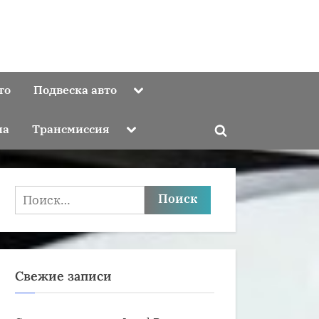
Toggle
то
Подвеска авто
sub-
menu
Toggle
ма
Трансмиссия
Toggle
sub-
menu
search
form
Найти:
Свежие записи