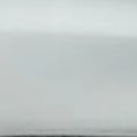
идумал ремень безопасности в автомобиле трехточечный
сность