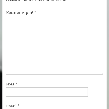
с
с
ь
ь
Комментарий
*
:
:
Имя
*
Email
*