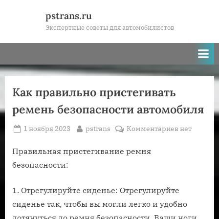
Skip
pstrans.ru
to
Экспертные советы для автомобилистов
content
Как правильно пристегивать
ремень безопасности автомобиля
Posted
By
к
1 ноября 2023
pstrans
Комментариев
нет
on
записи
Как
Правильная пристегивание ремня
правильно
безопасности:
пристегива
ремень
1. Отрегулируйте сиденье: Отрегулируйте
безопаснос
сиденье так, чтобы вы могли легко и удобно
автомобиля
дотянуться до ремня безопасности. Ваши ноги