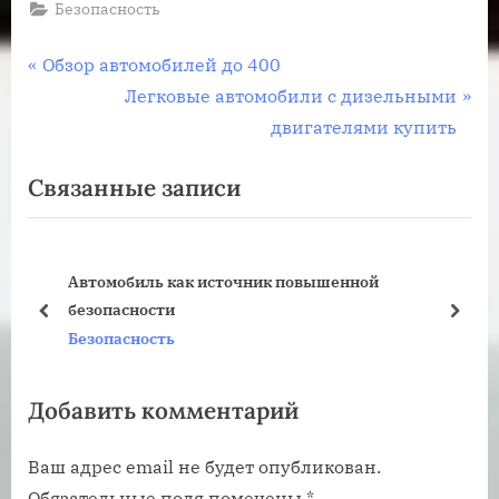
Безопасность
Навигация
П
Обзор автомобилей до 400
р
С
Легковые автомобили с дизельными
по
е
л
двигателями купить
записям
д
е
Связанные записи
ы
д
д
у
у
ю
Автомобиль как источник повышенной
щ
щ
безопасности
а
а
пред
дале
Безопасность
я
я
з
з
Добавить комментарий
а
а
п
п
Ваш адрес email не будет опубликован.
и
и
Обязательные поля помечены
*