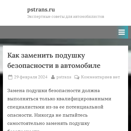
Skip
pstrans.ru
to
Экспертные советы для автомобилистов
content
Как заменить подушку
безопасности в автомобиле
Posted
By
к
29 февраля 2024
pstrans
Комментариев
нет
on
записи
Как
Замена подушки безопасности должна
заменит
выполняться только квалифицированными
подушку
специалистами из-за ее потенциальной
безопасн
опасности. Никогда не пытайтесь
в
самостоятельно заменять подушку
автомоб