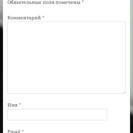
Обязательные поля помечены
*
и
и
с
с
Комментарий
*
ь
ь
:
:
Имя
*
Email
*