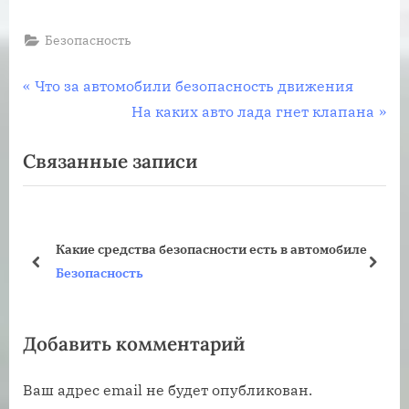
Безопасность
Навигация
П
Что за автомобили безопасность движения
р
С
На каких авто лада гнет клапана
по
е
л
Связанные записи
записям
д
е
ы
д
д
у
у
ю
Какие средства безопасности есть в автомобиле
щ
щ
пред
дале
Безопасность
а
а
я
я
Добавить комментарий
з
з
а
а
Ваш адрес email не будет опубликован.
п
п