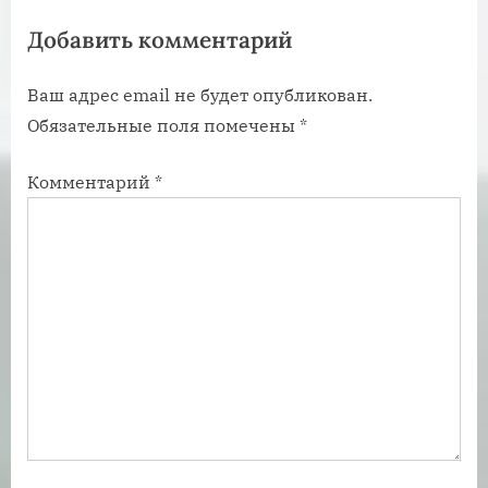
я
я
Добавить комментарий
з
з
а
а
Ваш адрес email не будет опубликован.
п
п
Обязательные поля помечены
*
и
и
с
с
Комментарий
*
ь
ь
:
: