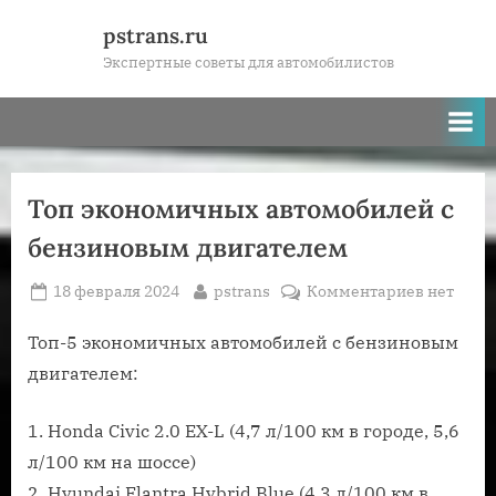
Skip
pstrans.ru
to
Экспертные советы для автомобилистов
content
Топ экономичных автомобилей с
бензиновым двигателем
Posted
By
к
18 февраля 2024
pstrans
Комментариев
нет
on
записи
Топ
Топ-5 экономичных автомобилей с бензиновым
экономи
двигателем:
автомоб
с
1. Honda Civic 2.0 EX-L (4,7 л/100 км в городе, 5,6
бензино
л/100 км на шоссе)
двигате
2. Hyundai Elantra Hybrid Blue (4,3 л/100 км в