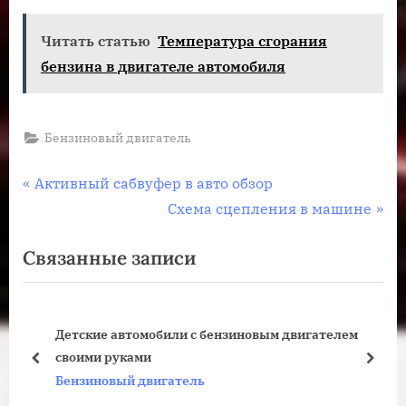
Читать статью
Температура сгорания
бензина в двигателе автомобиля
Бензиновый двигатель
Навигация
П
Активный сабвуфер в авто обзор
р
С
Схема сцепления в машине
по
е
л
Связанные записи
записям
д
е
ы
д
д
у
Детские автомобили с бензиновым двигателем
у
ю
своими руками
щ
щ
пред
дале
Бензиновый двигатель
а
а