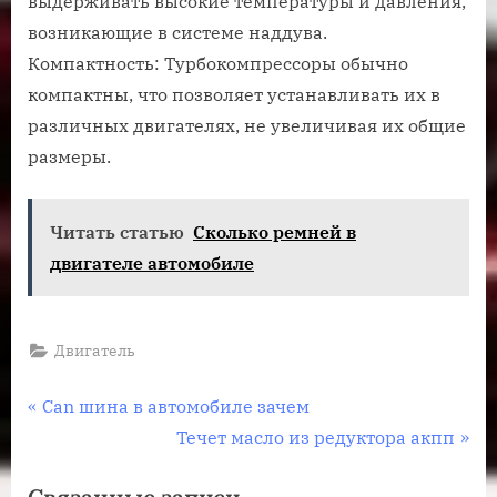
выдерживать высокие температуры и давления,
возникающие в системе наддува.
Компактность: Турбокомпрессоры обычно
компактны, что позволяет устанавливать их в
различных двигателях, не увеличивая их общие
размеры.
Читать статью
Сколько ремней в
двигателе автомобиле
Двигатель
Навигация
П
Can шина в автомобиле зачем
р
С
Течет масло из редуктора акпп
по
е
л