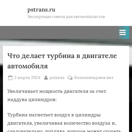
Skip
pstrans.ru
to
Экспертные советы для автомобилистов
content
Что делает турбина в двигателе
автомобиля
Posted
By
к
2 марта 2024
pstrans
Комментариев
нет
on
записи
Что
Увеличивает мощность двигателя за счет
делает
наддува цилиндров:
турбина
в
Турбина нагнетает воздух в цилиндры
двигателе
двигателя, увеличивая количество воздуха и,
автомобиля
следовательно, топлива, которое может сгореть