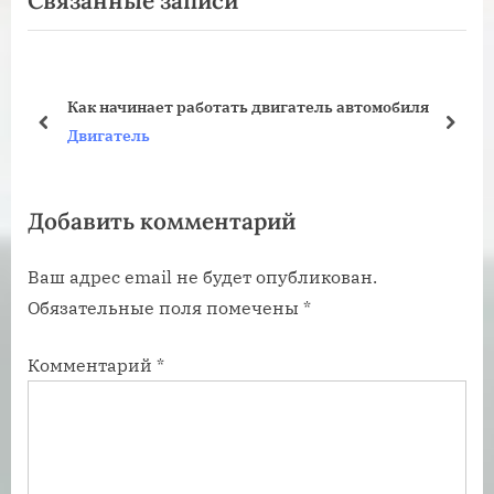
Связанные записи
записям
д
е
ы
д
д
у
у
ю
Как начинает работать двигатель автомобиля
щ
щ
пред
дале
Двигатель
а
а
я
я
Добавить комментарий
з
з
а
а
Ваш адрес email не будет опубликован.
п
п
Обязательные поля помечены
*
и
и
с
с
Комментарий
*
ь
ь
:
: