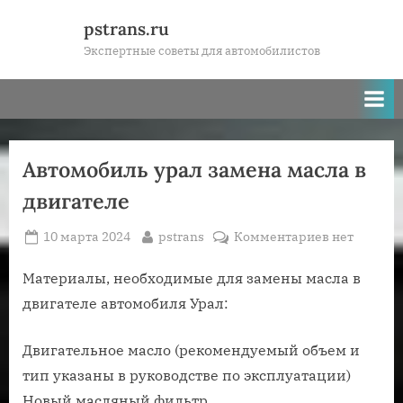
Skip
pstrans.ru
to
Экспертные советы для автомобилистов
content
Автомобиль урал замена масла в
двигателе
Posted
By
к
10 марта 2024
pstrans
Комментариев
нет
on
записи
Автомобил
Материалы, необходимые для замены масла в
урал
двигателе автомобиля Урал:
замена
масла
Двигательное масло (рекомендуемый объем и
в
тип указаны в руководстве по эксплуатации)
двигателе
Новый масляный фильтр