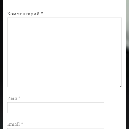
ь
с
Комментарий
*
:
ь
:
Имя
*
Email
*