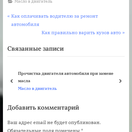
Масло в двигатель
Навигация
П
Как оплачивать водителю за ремонт
р
автомобиля
по
е
С
Как правильно варить кузов авто
записям
д
л
Связанные записи
ы
е
д
д
у
у
Прочистка двигателя автомобиля при замене
щ
ю
масла
а
щ
пред
дале
Масло в двигатель
я
а
з
я
Добавить комментарий
а
з
п
а
Ваш адрес email не будет опубликован.
и
п
Обязательные поля помечены
*
с
и