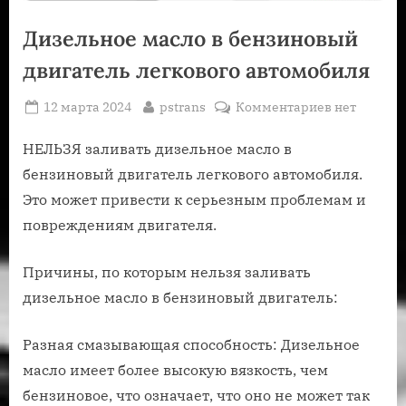
Дизельное масло в бензиновый
двигатель легкового автомобиля
Posted
By
к
12 марта 2024
pstrans
Комментариев
нет
on
записи
Дизельное
НЕЛЬЗЯ заливать дизельное масло в
масло
бензиновый двигатель легкового автомобиля.
в
Это может привести к серьезным проблемам и
бензиновы
повреждениям двигателя.
двигатель
легкового
Причины, по которым нельзя заливать
автомобиля
дизельное масло в бензиновый двигатель:
Разная смазывающая способность: Дизельное
масло имеет более высокую вязкость, чем
бензиновое, что означает, что оно не может так