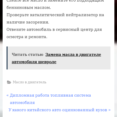
Слейте все масло и замените его подходящим
бензиновым маслом.
Проверьте каталитический нейтрализатор на
наличие засорения.
Отвезите автомобиль в сервисный центр для
осмотра и ремонта.
Читать статью
Замена масла в двигателе
автомобиля шевроле
Масло в двигатель
Навигация
П
Дипломная работа топливная система
р
автомобиля
по
С
е
У какого китайского авто оцинкованный кузов
л
д