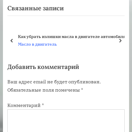
записям
Связанные записи
е
ы
д
д
у
у
ю
щ
Как убрать излишки масла в двигателе автомобиля
щ
а
пред
дале
Масло в двигатель
а
я
я
з
Добавить комментарий
з
а
а
п
Ваш адрес email не будет опубликован.
п
и
Обязательные поля помечены
*
и
с
с
ь
Комментарий
*
ь
:
: