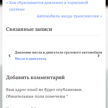
Навигация
П
Как сбрасывается давление в тормозной
р
системе
по
е
С
Автомобиль мазда трансмиссия
записям
д
л
Связанные записи
ы
е
д
д
у
у
щ
ю
Давление масла в двигателе грузового автомобиля
а
щ
пред
дале
Масло в двигатель
я
а
з
я
Добавить комментарий
а
з
п
а
Ваш адрес email не будет опубликован.
и
п
Обязательные поля помечены
*
с
и
ь
с