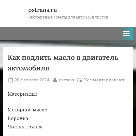
Skip
pstrans.ru
to
Экспертные советы для автомобилистов
content
Как подлить масло в двигатель
автомобиля
Posted
By
к
20 февраля 2024
pstrans
Комментариев
нет
on
записи
Как
Материалы:
подлить
масло
Моторное масло
в
Воронка
двигател
Чистая тряпка
автомоб