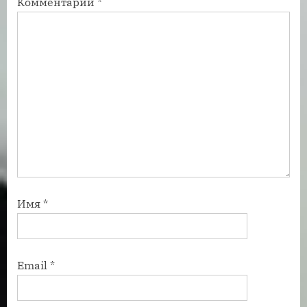
Комментарий
*
:
ь
:
Имя
*
Email
*