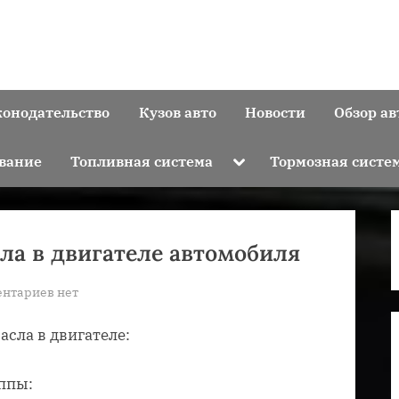
конодательство
Кузов авто
Новости
Обзор ав
Toggle
вание
Топливная система
Тормозная систе
sub-
menu
ла в двигателе автомобиля
к
нтариев
нет
записи
сла в двигателе:
Увеличился
расход
масла
ппы: