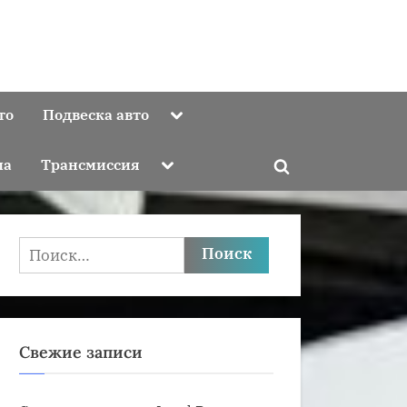
Toggle
то
Подвеска авто
sub-
menu
Toggle
ма
Трансмиссия
Toggle
sub-
menu
search
form
Найти:
Свежие записи