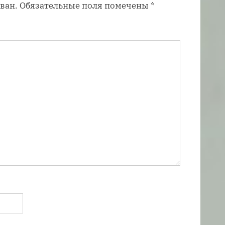
ван.
Обязательные поля помечены
*
и
с
ь
: