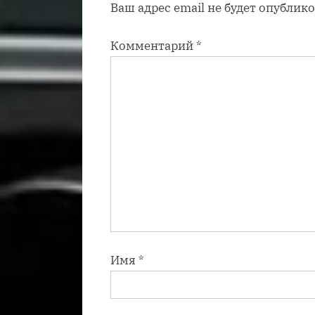
Ваш адрес email не будет опублико
п
и
Комментарий
*
с
ь
:
Имя
*