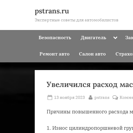
Skip
pstrans.ru
to
Экспертные советы для автомобилистов
content
Toggle
Безопасность
Двигатель
За
sub-
menu
Ремонт авто
Салон авто
Страхо
Увеличился расход мас
Posted
By
13 ноября 2023
pstrans
Комме
on
Причины повышенного расхода ма
1. Износ цилиндропоршневой гру