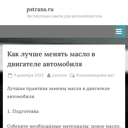
Skip
pstrans.ru
to
Экспертные советы для автомобилистов
content
Как лучше менять масло в
двигателе автомобиля
Posted
By
к
9 декабря 2023
pstrans
Комментариев
нет
on
записи
Как
Лучшая практика замены масла в двигателе
лучше
автомобиля
менять
масло
1. Подготовка
в
двигателе
Соберите необходимые материалы: новое масло,
автомобил