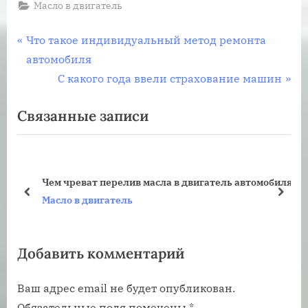
Масло в двигатель
Навигация
П
Что такое индивидуальный метод ремонта
р
автомобиля
по
е
С
С какого года ввели страхование машин
записям
д
л
Связанные записи
ы
е
д
д
у
у
щ
ю
Чем чреват перелив масла в двигатель автомобиля
а
щ
пред
дале
Масло в двигатель
я
а
з
я
Добавить комментарий
а
з
п
а
Ваш адрес email не будет опубликован.
и
п
Обязательные поля помечены
*