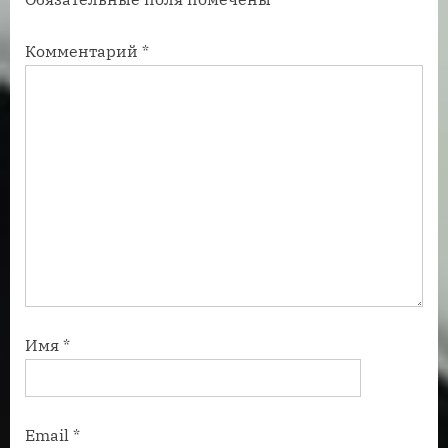
с
и
ь
с
Комментарий
*
:
ь
:
Имя
*
Email
*