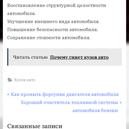
Восстановление структурной целостности
автомобиля.
Улучшение внешнего вида автомобиля.
Повышение безопасности автомобиля.
Сохранение стоимости автомобиля.
Читать статью
Почему гниет кузов авто
Кузов авто
Навигация
П
Как промыть форсунки двигателя автомобиля
р
С
Хороший очиститель топливной системы
по
е
л
автомобиля бензин
записям
д
е
Связанные записи
ы
д