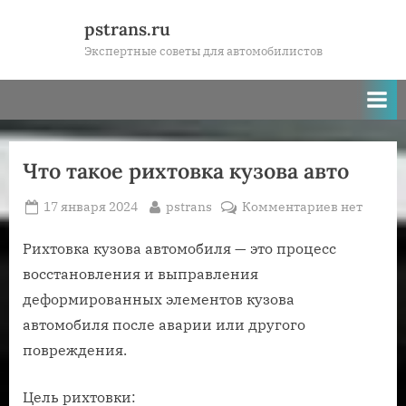
Skip
pstrans.ru
to
Экспертные советы для автомобилистов
content
Что такое рихтовка кузова авто
Posted
By
к
17 января 2024
pstrans
Комментариев
нет
on
записи
Что
Рихтовка кузова автомобиля — это процесс
такое
восстановления и выправления
рихтовка
деформированных элементов кузова
кузова
автомобиля после аварии или другого
авто
повреждения.
Цель рихтовки: