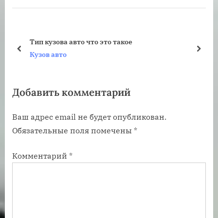
д
у
у
ю
щ
щ
Тип кузова авто что это такое
а
а
пред
дале
Кузов авто
я
я
з
з
Добавить комментарий
а
а
п
п
Ваш адрес email не будет опубликован.
и
и
Обязательные поля помечены
*
с
с
ь
ь
Комментарий
*
:
: