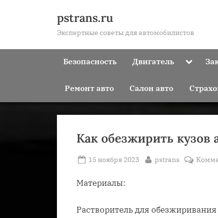
Skip
pstrans.ru
to
Экспертные советы для автомобилистов
content
Toggle
Безопасность
Двигатель
За
sub-
menu
Ремонт авто
Салон авто
Страхо
Как обезжирить кузов 
Posted
By
15 ноября 2023
pstrans
Комме
on
Материалы:
Растворитель для обезжиривания