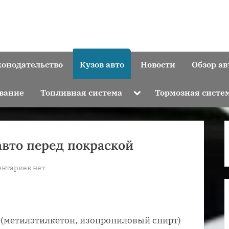
конодательство
Кузов авто
Новости
Обзор ав
Toggle
вание
Топливная система
Тормозная систе
sub-
menu
авто перед покраской
к
нтариев
нет
записи
Как
обезжирить
кузов
 (метилэтилкетон, изопропиловый спирт)