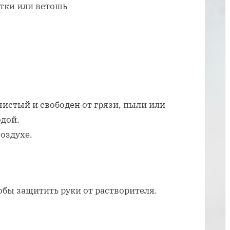
авто
тки или ветошь
перед
покраской
чистый и свободен от грязи, пыли или
одой.
оздухе.
обы защитить руки от растворителя.