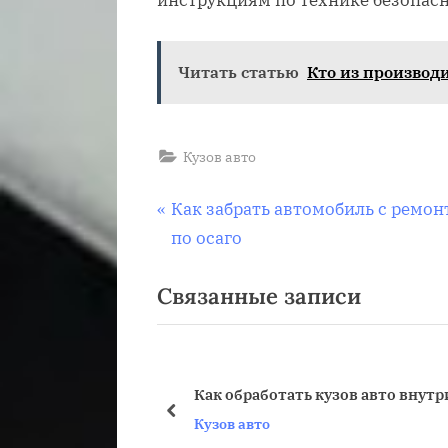
инструкциям по технике безопасн
Читать статью
Кто из производ
Кузов авто
Навигация
П
Как забрать автомобиль с ремон
р
по осаго
по
е
Связанные записи
д
записям
ы
д
у
Как обработать кузов авто внутр
щ
пред
Кузов авто
а