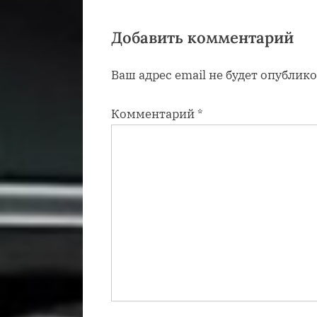
я
з
Добавить комментарий
а
Ваш адрес email не будет опублико
п
и
Комментарий
*
с
ь
: