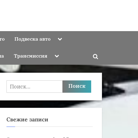
Toggle
то
Подвеска авто
sub-
menu
Toggle
ма
Трансмиссия
Toggle
sub-
menu
search
form
Найти:
Свежие записи