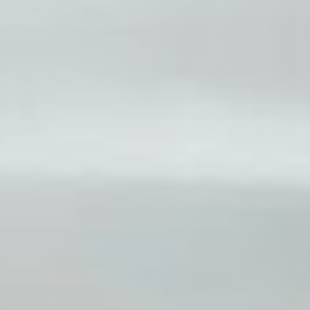
звать кузов авто
авто