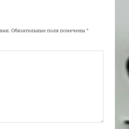
з
а
п
ван.
Обязательные поля помечены
*
и
с
ь
: