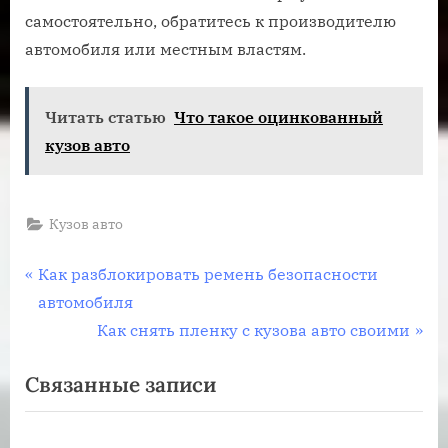
самостоятельно, обратитесь к производителю
автомобиля или местным властям.
Читать статью
Что такое оцинкованный
кузов авто
Кузов авто
Навигация
П
Как разблокировать ремень безопасности
р
автомобиля
по
е
С
Как снять пленку с кузова авто своими
записям
д
л
Связанные записи
ы
е
д
д
у
у