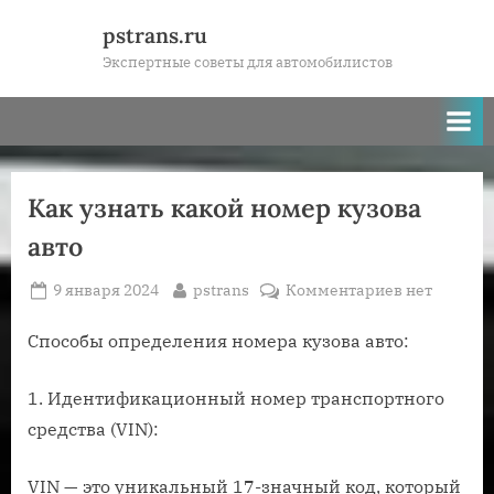
Skip
pstrans.ru
to
Экспертные советы для автомобилистов
content
Как узнать какой номер кузова
авто
Posted
By
к
9 января 2024
pstrans
Комментариев
нет
on
записи
Как
Способы определения номера кузова авто:
узнать
какой
1. Идентификационный номер транспортного
номер
средства (VIN):
кузова
авто
VIN — это уникальный 17-значный код, который