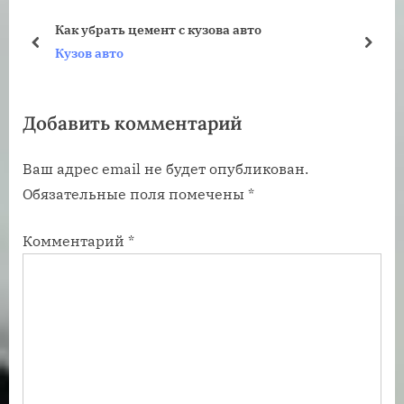
щ
ю
Как убрать цемент с кузова авто
а
щ
пред
дале
Кузов авто
я
а
з
я
Добавить комментарий
а
з
п
а
Ваш адрес email не будет опубликован.
и
п
Обязательные поля помечены
*
с
и
ь
с
Комментарий
*
:
ь
: