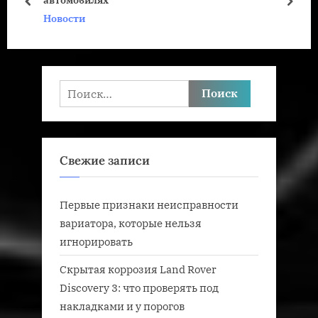
а
щ
пред
дале
Новости
я
а
з
я
а
з
п
а
Найти:
и
п
с
и
ь
с
Свежие записи
:
ь
:
Первые признаки неисправности
вариатора, которые нельзя
игнорировать
Скрытая коррозия Land Rover
Discovery 3: что проверять под
накладками и у порогов