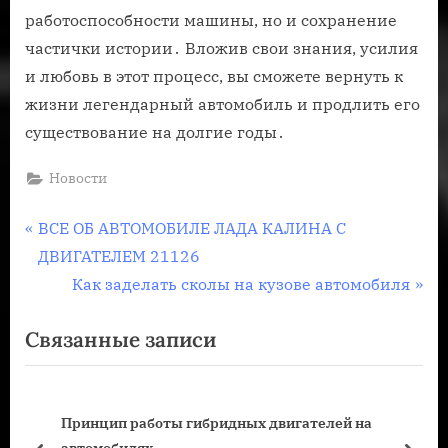
работоспособности машины, но и сохранение
частички истории․ Вложив свои знания, усилия
и любовь в этот процесс, вы сможете вернуть к
жизни легендарный автомобиль и продлить его
существование на долгие годы․
Новости
Навигация
П
ВСЕ ОБ АВТОМОБИЛЕ ЛАДА КАЛИНА С
р
ДВИГАТЕЛЕМ 21126
по
е
С
Как заделать сколы на кузове автомобиля
записям
д
л
Связанные записи
ы
е
д
д
у
у
Принцип работы гибридных двигателей на
щ
ю
автомобилях