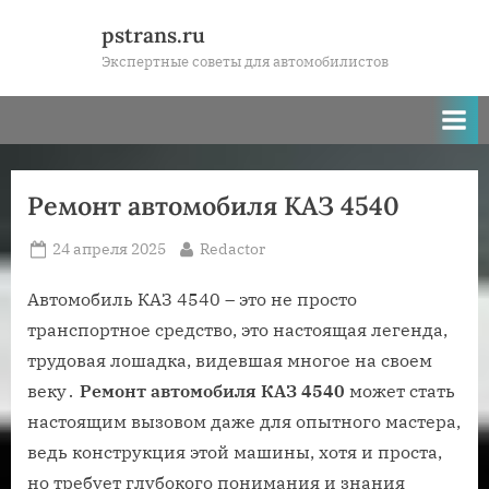
Skip
pstrans.ru
to
Экспертные советы для автомобилистов
content
Ремонт автомобиля КАЗ 4540
Posted
By
24 апреля 2025
Redactor
on
Автомобиль КАЗ 4540 – это не просто
транспортное средство, это настоящая легенда,
трудовая лошадка, видевшая многое на своем
веку․
Ремонт автомобиля КАЗ 4540
может стать
настоящим вызовом даже для опытного мастера,
ведь конструкция этой машины, хотя и проста,
но требует глубокого понимания и знания