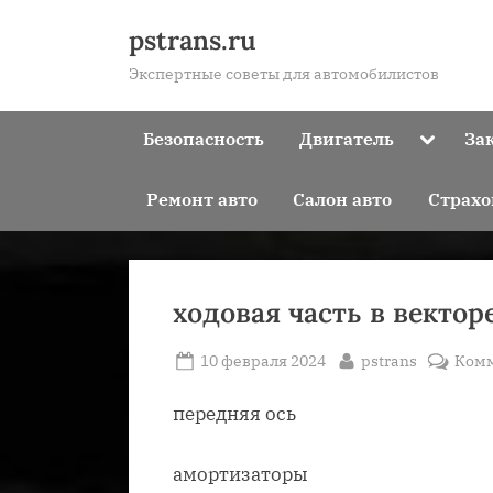
Skip
pstrans.ru
to
Экспертные советы для автомобилистов
content
Toggle
Безопасность
Двигатель
За
sub-
menu
Ремонт авто
Салон авто
Страхо
ходовая часть в вектор
Posted
By
10 февраля 2024
pstrans
Ком
on
передняя ось
амортизаторы