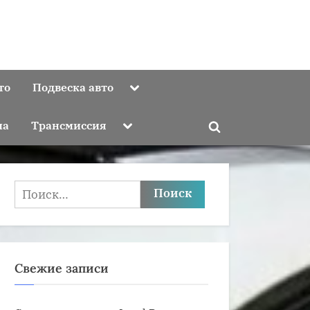
Toggle
то
Подвеска авто
sub-
menu
Toggle
ма
Трансмиссия
Toggle
sub-
menu
search
form
Найти:
Свежие записи