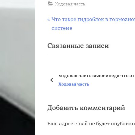
Ходовая часть
Навигация
П
Что такое гидроблок в тормозно
р
системе
по
е
Связанные записи
д
записям
ы
д
у
ходовая часть велосипеда что эт
щ
пред
Ходовая часть
а
я
з
Добавить комментарий
а
Ваш адрес email не будет опублико
п
и