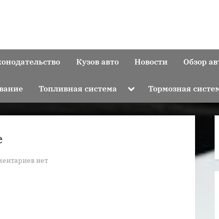
конодательство
Кузов авто
Новости
Обзор ав
Toggle
вание
Топливная система
Тормозная систе
sub-
menu
е
к
ментариев
нет
записи
ходовая
часть
в