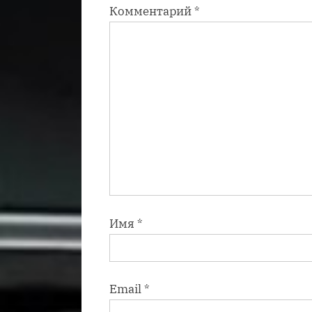
Комментарий
*
с
ь
:
Имя
*
Email
*