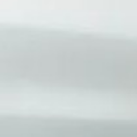
стика ходовой части на вибростенде когда
я часть