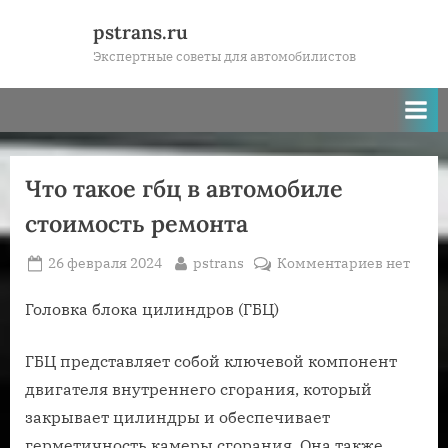
Skip
pstrans.ru
to
Экспертные советы для автомобилистов
content
Что такое гбц в автомобиле
стоимость ремонта
Posted
By
к
26 февраля 2024
pstrans
Комментариев
нет
on
записи
Что
Головка блока цилиндров (ГБЦ)
такое
гбц
ГБЦ представляет собой ключевой компонент
в
двигателя внутреннего сгорания, который
автомоб
закрывает цилиндры и обеспечивает
стоимост
герметичность камеры сгорания. Она также
ремонта