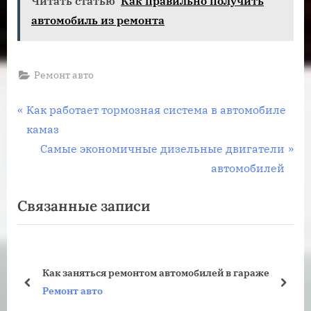
Читать статью
Как правильно получить
автомобиль из ремонта
Ремонт авто
Навигация
П
Как работает тормозная система в автомобиле
р
камаз
по
е
С
Самые экономичные дизельные двигатели
записям
д
л
автомобилей
ы
е
Связанные записи
д
д
у
у
щ
ю
а
щ
Как заняться ремонтом автомобилей в гараже
я
а
пред
дале
Ремонт авто
з
я