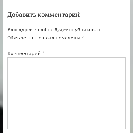
а
з
Добавить комментарий
п
а
и
п
Ваш адрес email не будет опубликован.
с
и
Обязательные поля помечены
*
ь
с
:
ь
Комментарий
*
: