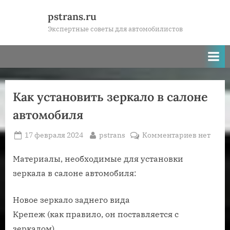
Skip
pstrans.ru
to
Экспертные советы для автомобилистов
content
Как установить зеркало в салоне
автомобиля
Posted
By
к
17 февраля 2024
pstrans
Комментариев
нет
on
записи
Как
Материалы, необходимые для установки
установи
зеркала в салоне автомобиля:
зеркало
в
Новое зеркало заднего вида
салоне
Крепеж (как правило, он поставляется с
автомоб
зеркалом)