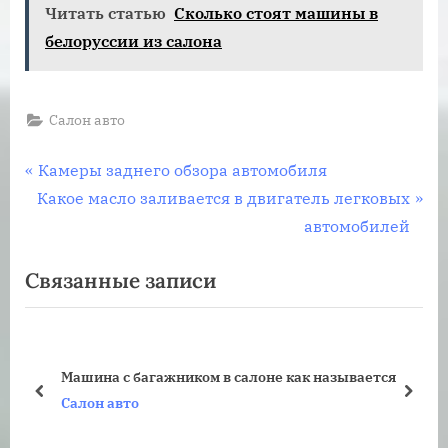
Читать статью
Сколько стоят машины в
белоруссии из салона
Салон авто
Навигация
П
Камеры заднего обзора автомобиля
С
р
Какое масло заливается в двигатель легковых
по
л
е
автомобилей
записям
е
д
Связанные записи
д
ы
у
д
ю
у
щ
щ
Машина с багажником в салоне как называется
а
а
пред
дале
Салон авто
я
я