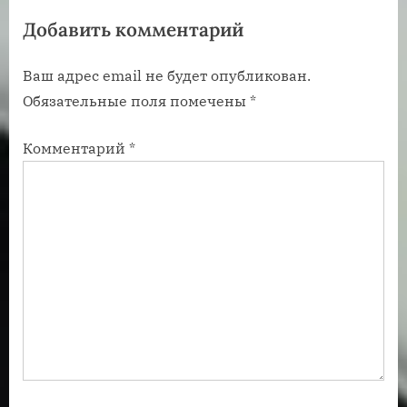
з
з
Добавить комментарий
а
а
п
п
Ваш адрес email не будет опубликован.
и
и
Обязательные поля помечены
*
с
с
ь
ь
Комментарий
*
:
: