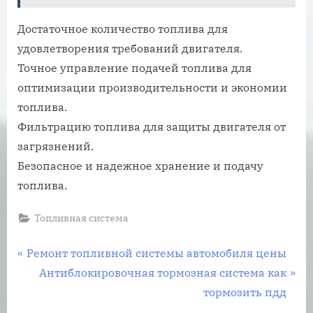
Достаточное количество топлива для
удовлетворения требований двигателя.
Точное управление подачей топлива для
оптимизации производительности и экономии
топлива.
Фильтрацию топлива для защиты двигателя от
загрязнений.
Безопасное и надежное хранение и подачу
топлива.
Топливная система
Навигация
П
Ремонт топливной системы автомобиля цены
р
С
Антиблокировочная тормозная система как
по
е
л
тормозить пдд
д
е