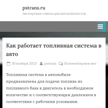
Skip
pstrans.ru
to
Экспертные советы для автомобилистов
content
Как работает топливная система в
авто
Posted
By
к
30 ноября 2023
pstrans
Комментариев
нет
on
записи
Как
Топливная система в автомобиле
работает
предназначена для подачи топлива из
топливная
топливного бака в двигатель в необходимом
система
количестве и с соответствующим давлением в
в
соответствии с рабочими условиями.
авто