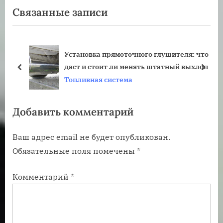
записям
Связанные записи
ы
д
д
у
у
ю
Установка прямоточного глушителя: что
щ
щ
даст и стоит ли менять штатный выхлоп
а
а
пред
дале
Топливная система
я
я
з
з
Добавить комментарий
а
а
п
п
Ваш адрес email не будет опубликован.
и
и
Обязательные поля помечены
*
с
с
ь
ь
Комментарий
*
:
: