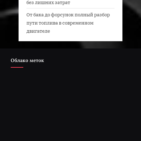
без лишних затрат
От бака до форсунок полный разбор
пути топлива в современном
двигателе
Облако меток