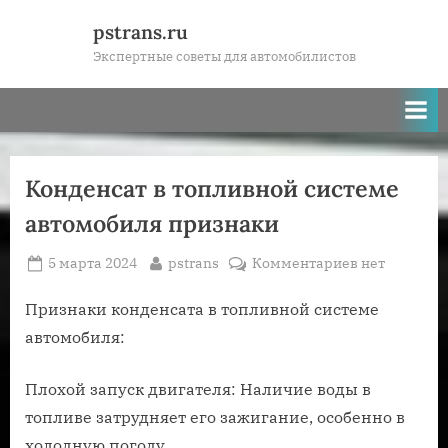
Skip
pstrans.ru
to
Экспертные советы для автомобилистов
content
Конденсат в топливной системе
автомобиля признаки
Posted
By
к
5 марта 2024
pstrans
Комментариев
нет
on
записи
Конденсат
Признаки конденсата в топливной системе
в
автомобиля:
топливной
системе
Плохой запуск двигателя: Наличие воды в
автомобиля
топливе затрудняет его зажигание, особенно в
признаки
холодную погоду.