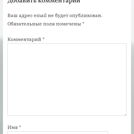
Добавить комментарий
а
а
Ваш адрес email не будет опубликован.
п
п
Обязательные поля помечены
*
и
и
с
с
Комментарий
*
ь
ь
:
:
Имя
*