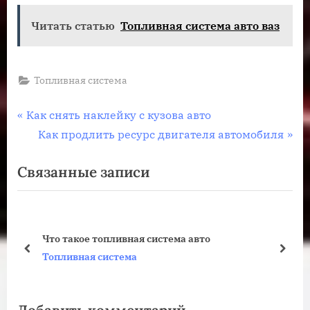
Читать статью
Топливная система авто ваз
Топливная система
Навигация
П
Как снять наклейку с кузова авто
р
С
Как продлить ресурс двигателя автомобиля
по
е
л
Связанные записи
записям
д
е
ы
д
д
у
у
ю
Что такое топливная система авто
щ
щ
пред
дале
Топливная система
а
а
я
я
з
з