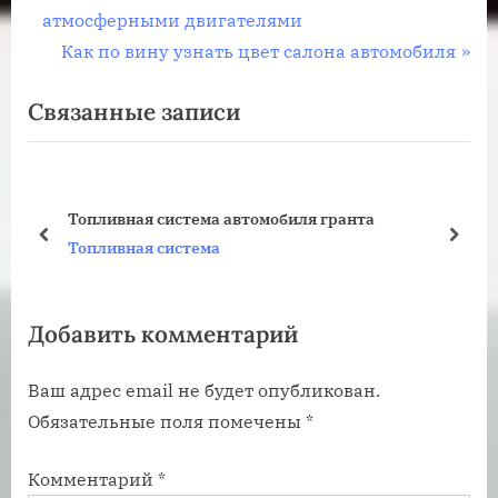
р
атмосферными двигателями
по
е
С
Как по вину узнать цвет салона автомобиля
записям
д
л
Связанные записи
ы
е
д
д
у
у
щ
ю
Топливная система автомобиля гранта
а
щ
пред
дале
Топливная система
я
а
з
я
Добавить комментарий
а
з
п
а
Ваш адрес email не будет опубликован.
и
п
Обязательные поля помечены
*
с
и
ь
с
Комментарий
*
:
ь