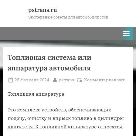
Skip
pstrans.ru
to
Экспертные советы для автомобилистов
content
Топливная система или
аппаратура автомобиля
Posted
By
к
25 февраля 2024
pstrans
Комментариев
нет
on
записи
Топливн
Топливная аппаратура
система
или
Это комплекс устройств, обеспечивающих
аппарату
подачу, очистку и впрыск топлива в цилиндры
автомоб
двигателя. К топливной аппаратуре относятся: