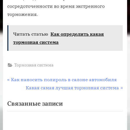
сосредоточенности во время экстренного
торможения.
Читать статью
Как определить какая
тормозная система
Тормозная система
Навигация
П
Как наносить полироль в салоне автомобиля
р
С
Какая самая лучшая тормозная система
по
е
л
Связанные записи
записям
д
е
ы
д
д
у
у
ю