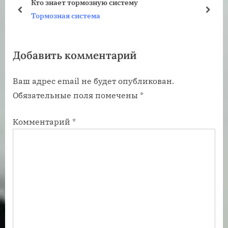
Кто знает тормозную систему
щ
щ
пред
дале
Тормозная система
а
а
я
я
Добавить комментарий
з
з
а
а
Ваш адрес email не будет опубликован.
п
п
Обязательные поля помечены
*
и
и
с
с
Комментарий
*
ь
ь
:
: