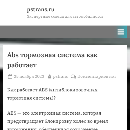
Skip
pstrans.ru
to
Экспертные советы для автомобилистов
content
Abs тормозная система как
работает
Posted
By
к
25 ноября 2023
pstrans
Комментариев
нет
on
записи
Abs
Как работает ABS (антиблокировочная
тормозная
тормозная система)?
система
как
ABS — это электронная система, которая
работает
предотвращает блокировку колес во время
торможения, обеспечивая сохранение