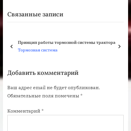
ы
е
Связанные записи
д
д
у
у
щ
ю
а
щ
Принцип работы тормозной системы трактора
я
а
пред
дале
Тормозная система
з
я
а
з
Добавить комментарий
п
а
и
п
Ваш адрес email не будет опубликован.
с
и
Обязательные поля помечены
*
ь
с
:
ь
Комментарий
*
: