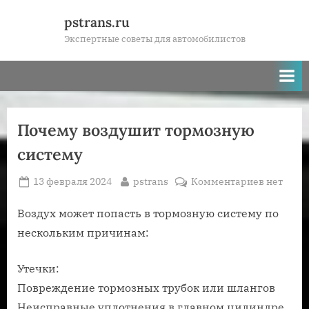
Skip
pstrans.ru
to
Экспертные советы для автомобилистов
content
Почему воздушит тормозную
систему
Posted
By
к
13 февраля 2024
pstrans
Комментариев
нет
on
записи
Почему
Воздух может попасть в тормозную систему по
воздуши
нескольким причинам:
тормозн
систему
Утечки:
Повреждение тормозных трубок или шлангов
Неисправные уплотнения в главном цилиндре,