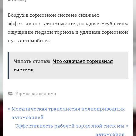
Воздух в тормозной системе снижает
эффективность торможения, создавая «губчатое»
ощущение педали тормоза и удлиняя тормозной
путь автомобиля.
Читать статью
Что означает тормозная
система
Тормозная система
Навигация
П
Механическая трансмиссия полноприводных
р
автомобилей
по
е
С
Эффективность рабочей тормозной системы
записям
д
л
автомобиля