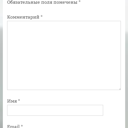
Обязательные поля помечены
*
и
и
с
с
Комментарий
*
ь
ь
:
:
Имя
*
Email
*