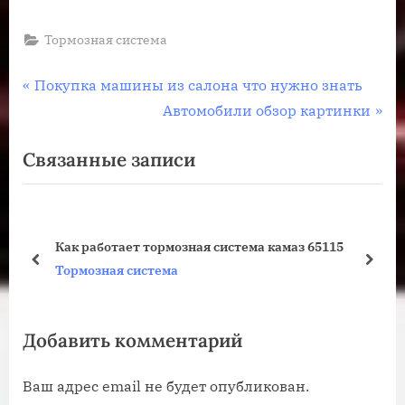
Тормозная система
Навигация
П
Покупка машины из салона что нужно знать
р
С
Автомобили обзор картинки
по
е
л
Связанные записи
записям
д
е
ы
д
д
у
у
ю
Как работает тормозная система камаз 65115
щ
щ
пред
дале
Тормозная система
а
а
я
я
Добавить комментарий
з
з
а
а
Ваш адрес email не будет опубликован.
п
п