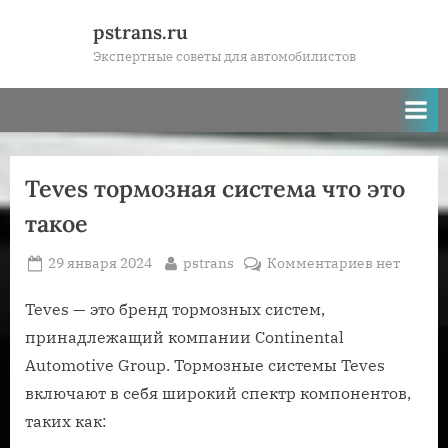
Skip
pstrans.ru
to
Экспертные советы для автомобилистов
content
Teves тормозная система что это
такое
Posted
By
к
29 января 2024
pstrans
Комментариев
нет
on
записи
Teves
Teves — это бренд тормозных систем,
тормозная
принадлежащий компании Continental
система
Automotive Group. Тормозные системы Teves
что
включают в себя широкий спектр компонентов,
это
таких как:
такое